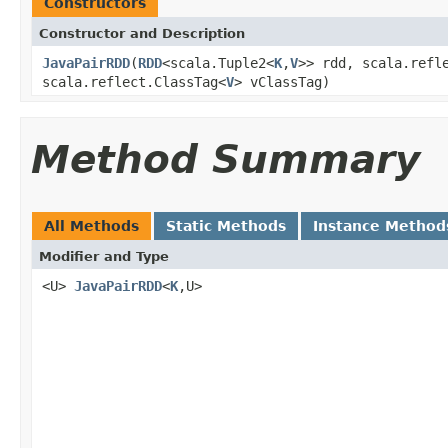
Constructors
Constructor and Description
JavaPairRDD
(
RDD
<scala.Tuple2<
K
,
V
>> rdd, scala.refl
scala.reflect.ClassTag<
V
> vClassTag)
Method Summary
All Methods
Static Methods
Instance Method
Modifier and Type
<U>
JavaPairRDD
<
K
,U>