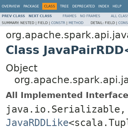
OVERVIEW
PACKAGE
CLASS
TREE
DEPRECATED
INDEX
HELP
PREV CLASS
NEXT CLASS
FRAMES
NO FRAMES
ALL CLAS
SUMMARY:
NESTED |
FIELD |
CONSTR
|
METHOD
DETAIL:
FIELD |
CONS
org.apache.spark.api.jav
Class JavaPairRD
Object
org.apache.spark.api.
All Implemented Interface
java.io.Serializable,
JavaRDDLike
<scala.Tup