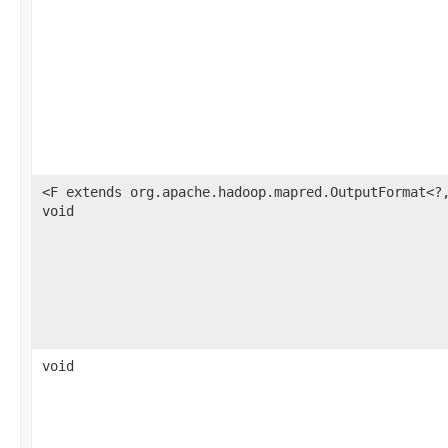
<F extends org.apache.hadoop.mapred.OutputFormat<?
void
void