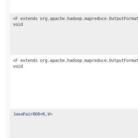
<F extends org.apache.hadoop.mapreduce.OutputForma
void
<F extends org.apache.hadoop.mapreduce.OutputForma
void
JavaPairRDD
<
K
,
V
>