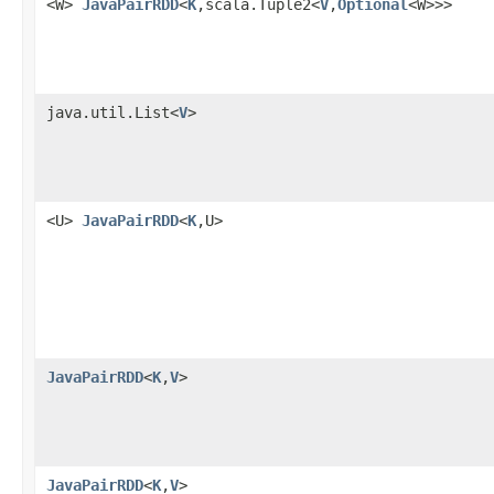
<W>
JavaPairRDD
<
K
,scala.Tuple2<
V
,
Optional
<W>>>
java.util.List<
V
>
<U>
JavaPairRDD
<
K
,U>
JavaPairRDD
<
K
,
V
>
JavaPairRDD
<
K
,
V
>