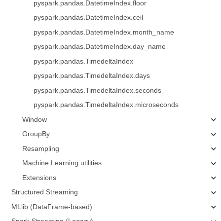
pyspark.pandas.DatetimeIndex.floor
pyspark.pandas.DatetimeIndex.ceil
pyspark.pandas.DatetimeIndex.month_name
pyspark.pandas.DatetimeIndex.day_name
pyspark.pandas.TimedeltaIndex
pyspark.pandas.TimedeltaIndex.days
pyspark.pandas.TimedeltaIndex.seconds
pyspark.pandas.TimedeltaIndex.microseconds
Window
GroupBy
Resampling
Machine Learning utilities
Extensions
Structured Streaming
MLlib (DataFrame-based)