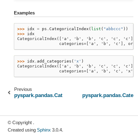
Examples
>>> 
idx
=
ps
.
CategoricalIndex
(
list
(
"abbccc"
))
>>> 
idx
CategoricalIndex(['a', 'b', 'b', 'c', 'c', 'c'],
                 categories=['a', 'b', 'c'], orde
>>> 
idx
.
add_categories
(
'x'
)
CategoricalIndex(['a', 'b', 'b', 'c', 'c', 'c'],
                 categories=['a', 'b', 'c', 'x'],
Previous
pyspark.pandas.CategoricalIndex.reorder_categor
pyspark.pandas.Catego
© Copyright .
Created using
Sphinx
3.0.4.