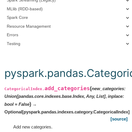
Spark Streaming (Legacy)
MLlib (RDD-based)
Spark Core
Resource Management
Errors
Testing
pyspark.pandas.Categori
add_categories
(
new_categories
:
CategoricalIndex.
Union
[
pandas.core.indexes.base.Index
,
Any
,
List
]
,
inplace
:
)
bool
=
False
→
Optional
[
pyspark.pandas.indexes.category.CategoricalIndex
]
[source]
Add new categories.