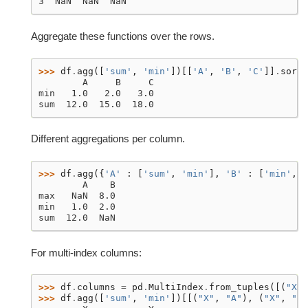
3  NaN  NaN  NaN
Aggregate these functions over the rows.
>>> 
df
.
agg
([
'sum'
,
'min'
])[[
'A'
,
'B'
,
'C'
]]
.
sort_
        A     B     C
min   1.0   2.0   3.0
sum  12.0  15.0  18.0
Different aggregations per column.
>>> 
df
.
agg
({
'A'
:
[
'sum'
,
'min'
],
'B'
:
[
'min'
,
'
        A    B
max   NaN  8.0
min   1.0  2.0
sum  12.0  NaN
For multi-index columns:
>>> 
df
.
columns
=
pd
.
MultiIndex
.
from_tuples
([(
"X"
,
>>> 
df
.
agg
([
'sum'
,
'min'
])[[(
"X"
,
"A"
),
(
"X"
,
"B"