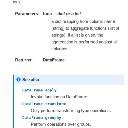
axis.
Parameters
func
dict or a list
a dict mapping from column name
(string) to aggregate functions (list of
strings). If a list is given, the
aggregation is performed against all
columns.
Returns
DataFrame
See also
DataFrame.apply
Invoke function on DataFrame.
DataFrame.transform
Only perform transforming type operations.
DataFrame.groupby
Perform operations over groups.