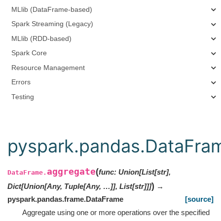
MLlib (DataFrame-based)
Spark Streaming (Legacy)
MLlib (RDD-based)
Spark Core
Resource Management
Errors
Testing
pyspark.pandas.DataFra
aggregate
(
func
:
Union[List[str],
DataFrame.
)
Dict[Union[Any, Tuple[Any, …]], List[str]]]
→
pyspark.pandas.frame.DataFrame
[source]
Aggregate using one or more operations over the specified