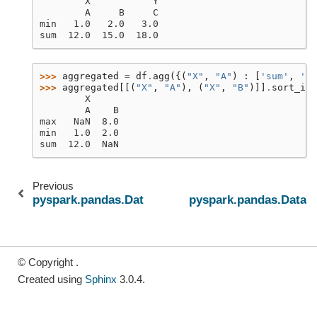
        X           Y
        A     B     C
min   1.0   2.0   3.0
sum  12.0  15.0  18.0
>>> 
aggregated
=
df
.
agg
({(
"X"
,
"A"
)
:
[
'sum'
,
'mi
>>> 
aggregated
[[(
"X"
,
"A"
),
(
"X"
,
"B"
)]]
.
sort_ind
        X
        A    B
max   NaN  8.0
min   1.0  2.0
sum  12.0  NaN
Previous
pyspark.pandas.DataFrame.agg
pyspark.pandas.DataF
© Copyright .
Created using
Sphinx
3.0.4.