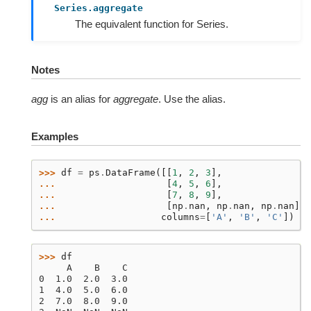
Series.aggregate
The equivalent function for Series.
Notes
agg
is an alias for
aggregate
. Use the alias.
Examples
>>> 
df
=
ps
.
DataFrame
([[
1
,
2
,
3
],
... 
[
4
,
5
,
6
],
... 
[
7
,
8
,
9
],
... 
[
np
.
nan
,
np
.
nan
,
np
.
nan
]],
... 
columns
=
[
'A'
,
'B'
,
'C'
])
>>> 
df
     A    B    C
0  1.0  2.0  3.0
1  4.0  5.0  6.0
2  7.0  8.0  9.0