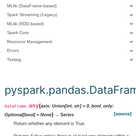
MLlib (DataFrame-based)
Spark Streaming (Legacy)
MLlib (RDD-based)
Spark Core
Resource Management
Errors
Testing
pyspark.pandas.DataFra
any
(
axis
:
Union
[
int
,
str
]
=
0
,
bool_only
:
DataFrame.
[source]
)
Optional
[
bool
]
=
None
→ Series
Return whether any element is True.
Returns False unless there is at least one element within a