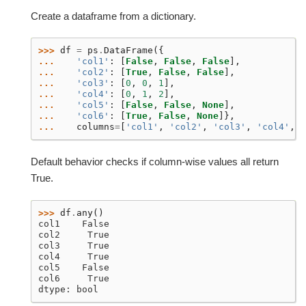
Create a dataframe from a dictionary.
>>> 
df
=
ps
.
DataFrame
({
... 
'col1'
:
[
False
,
False
,
False
],
... 
'col2'
:
[
True
,
False
,
False
],
... 
'col3'
:
[
0
,
0
,
1
],
... 
'col4'
:
[
0
,
1
,
2
],
... 
'col5'
:
[
False
,
False
,
None
],
... 
'col6'
:
[
True
,
False
,
None
]},
... 
columns
=
[
'col1'
,
'col2'
,
'col3'
,
'col4'
,
'
Default behavior checks if column-wise values all return
True.
>>> 
df
.
any
()
col1    False
col2     True
col3     True
col4     True
col5    False
col6     True
dtype: bool