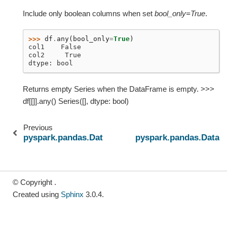
Include only boolean columns when set
bool_only=True
.
>>> 
df
.
any
(
bool_only
=
True
)
col1    False
col2     True
dtype: bool
Returns empty Series when the DataFrame is empty. >>>
df[[]].any() Series([], dtype: bool)
Previous
pyspark.pandas.DataFrame.all
pyspark.pandas.DataF
© Copyright .
Created using
Sphinx
3.0.4.