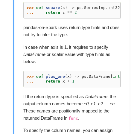
>>> 
def
square
(
s
)
->
ps
.
Series
[
np
.
int32
]:
... 
return
s
**
2
pandas-on-Spark uses return type hints and does
not try to infer the type.
In case when axis is 1, it requires to specify
DataFrame
or scalar value with type hints as
below:
>>> 
def
plus_one
(
x
)
->
ps
.
DataFrame
[
int
,
[
fl
... 
return
x
+
1
If the return type is specified as
DataFrame
, the
output column names become
c0, c1, c2 … cn
.
These names are positionally mapped to the
returned DataFrame in
.
func
To specify the column names, you can assign