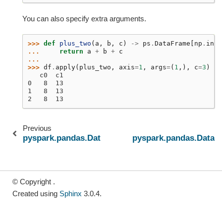
You can also specify extra arguments.
>>> 
def
plus_two
(
a
,
b
,
c
)
->
ps
.
DataFrame
[
np
.
int6
... 
return
a
+
b
+
c
...
>>> 
df
.
apply
(
plus_two
,
axis
=
1
,
args
=
(
1
,),
c
=
3
)
   c0  c1
0   8  13
1   8  13
2   8  13
Previous
pyspark.pandas.DataFrame.combine_first
pyspark.pandas.DataF
© Copyright .
Created using
Sphinx
3.0.4.