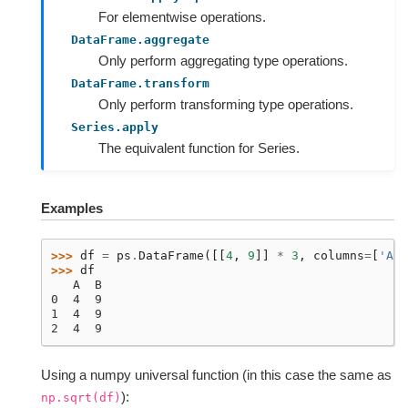
For elementwise operations.
DataFrame.aggregate
Only perform aggregating type operations.
DataFrame.transform
Only perform transforming type operations.
Series.apply
The equivalent function for Series.
Examples
>>> 
df
=
ps
.
DataFrame
([[
4
,
9
]]
*
3
,
columns
=
[
'A'
,
>>> 
df
   A  B
0  4  9
1  4  9
2  4  9
Using a numpy universal function (in this case the same as
):
np.sqrt(df)