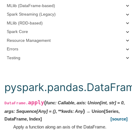
MLlib (DataFrame-based)
Spark Streaming (Legacy)
MLlib (RDD-based)
Spark Core
Resource Management
Errors
Testing
pyspark.pandas.DataFra
apply
(
func
:
Callable
,
axis
:
Union
[
int
,
str
]
=
0
,
DataFrame.
)
args
:
Sequence
[
Any
]
=
()
,
**
kwds
:
Any
→ Union
[
Series
,
DataFrame
,
Index
]
[source]
Apply a function along an axis of the DataFrame.