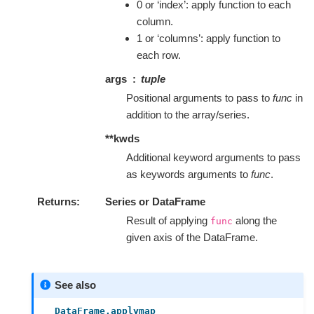
0 or ‘index’: apply function to each
column.
1 or ‘columns’: apply function to
each row.
args
tuple
Positional arguments to pass to
func
in
addition to the array/series.
**kwds
Additional keyword arguments to pass
as keywords arguments to
func
.
Returns
Series or DataFrame
Result of applying
along the
func
given axis of the DataFrame.
See also
DataFrame.applymap