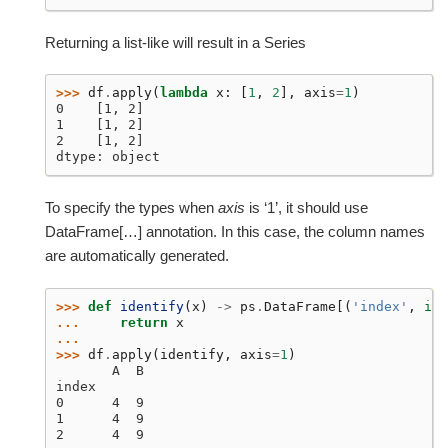
Returning a list-like will result in a Series
>>> 
df
.
apply
(
lambda
x
:
[
1
,
2
],
axis
=
1
)
0    [1, 2]
1    [1, 2]
2    [1, 2]
dtype: object
To specify the types when
axis
is ‘1’, it should use
DataFrame[…] annotation. In this case, the column names
are automatically generated.
>>> 
def
identify
(
x
)
->
ps
.
DataFrame
[(
'index'
,
int
... 
return
x
...
>>> 
df
.
apply
(
identify
,
axis
=
1
)
       A  B
index
0      4  9
1      4  9
2      4  9