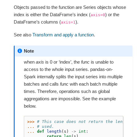
Objects passed to the function are Series objects whose
index is either the DataFrame’s index (
) or the
axis=0
DataFrame’s columns (
).
axis=1
See also
Transform and apply a function
.
Note
when
axis
is 0 or ‘index’, the
func
is unable to
access to the whole input series. pandas-on-
Spark internally splits the input series into multiple
batches and calls
func
with each batch multiple
times. Therefore, operations such as global
aggregations are impossible. See the example
below.
>>> 
# This case does not return the length o
... 
# used.
... 
def
length
(
s
)
->
int
:
... 
return
len
(
s
)