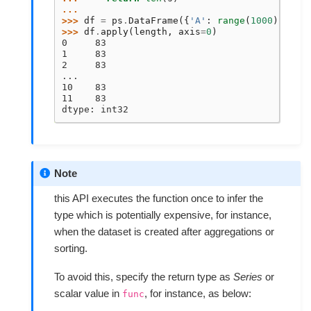
...
>>> 
df
=
ps
.
DataFrame
({
'A'
:
range
(
1000
)})
>>> 
df
.
apply
(
length
,
axis
=
0
)
0     83
1     83
2     83
...
10    83
11    83
dtype: int32
Note
this API executes the function once to infer the
type which is potentially expensive, for instance,
when the dataset is created after aggregations or
sorting.
To avoid this, specify the return type as
Series
or
scalar value in
, for instance, as below:
func