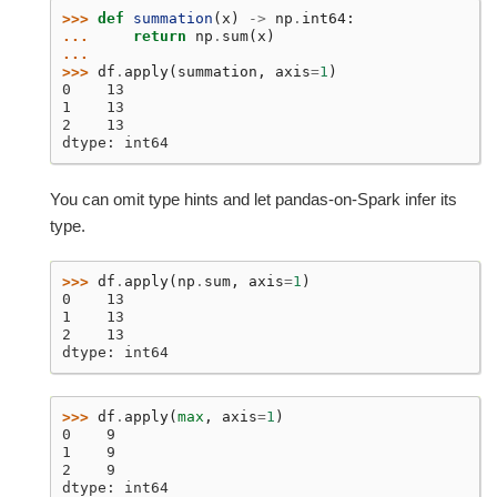
>>> 
def
summation
(
x
)
->
np
.
int64
:
... 
return
np
.
sum
(
x
)
...
>>> 
df
.
apply
(
summation
,
axis
=
1
)
0    13
1    13
2    13
dtype: int64
You can omit type hints and let pandas-on-Spark infer its
type.
>>> 
df
.
apply
(
np
.
sum
,
axis
=
1
)
0    13
1    13
2    13
dtype: int64
>>> 
df
.
apply
(
max
,
axis
=
1
)
0    9
1    9
2    9
dtype: int64