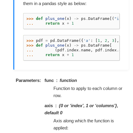
them in a pandas style as below:
>>> 
def
plus_one
(
x
)
->
ps
.
DataFrame
[(
"index"
... 
return
x
+
1
>>> 
pdf
=
pd
.
DataFrame
({
'a'
:
[
1
,
2
,
3
],
'b'
:
>>> 
def
plus_one
(
x
)
->
ps
.
DataFrame
[
... 
(
pdf
.
index
.
name
,
pdf
.
index
.
dtype
... 
return
x
+
1
Parameters
func
function
Function to apply to each column or
row.
axis
{0 or ‘index’, 1 or ‘columns’},
default 0
Axis along which the function is
applied: