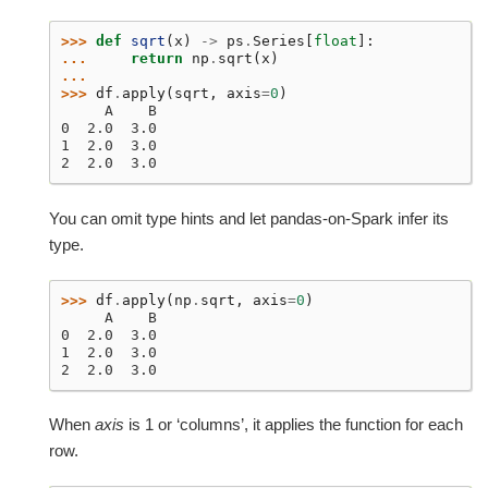
>>> 
def
sqrt
(
x
)
->
ps
.
Series
[
float
]:
... 
return
np
.
sqrt
(
x
)
...
>>> 
df
.
apply
(
sqrt
,
axis
=
0
)
     A    B
0  2.0  3.0
1  2.0  3.0
2  2.0  3.0
You can omit type hints and let pandas-on-Spark infer its
type.
>>> 
df
.
apply
(
np
.
sqrt
,
axis
=
0
)
     A    B
0  2.0  3.0
1  2.0  3.0
2  2.0  3.0
When
axis
is 1 or ‘columns’, it applies the function for each
row.