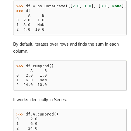
>>> 
df
=
ps
.
DataFrame
([[
2.0
,
1.0
],
[
3.0
,
None
],
[
>>> 
df
     A     B
0  2.0   1.0
1  3.0   NaN
2  4.0  10.0
By default, iterates over rows and finds the sum in each
column.
>>> 
df
.
cumprod
()
      A     B
0   2.0   1.0
1   6.0   NaN
2  24.0  10.0
It works identically in Series.
>>> 
df
.
A
.
cumprod
()
0     2.0
1     6.0
2    24.0