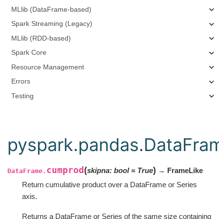
MLlib (DataFrame-based)
Spark Streaming (Legacy)
MLlib (RDD-based)
Spark Core
Resource Management
Errors
Testing
pyspark.pandas.DataFra
cumprod
(
)
skipna
:
bool
=
True
→ FrameLike
DataFrame.
Return cumulative product over a DataFrame or Series
axis.
Returns a DataFrame or Series of the same size containing