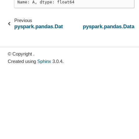
Name: A, dtype: float64
Previous
pyspark.pandas.DataFrame.cumsum
pyspark.pandas.DataF
© Copyright .
Created using
Sphinx
3.0.4.