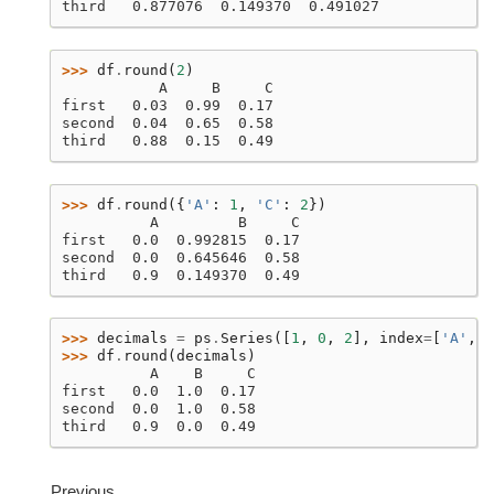
third   0.877076  0.149370  0.491027
>>> 
df
.
round
(
2
)
           A     B     C
first   0.03  0.99  0.17
second  0.04  0.65  0.58
third   0.88  0.15  0.49
>>> 
df
.
round
({
'A'
:
1
,
'C'
:
2
})
          A         B     C
first   0.0  0.992815  0.17
second  0.0  0.645646  0.58
third   0.9  0.149370  0.49
>>> 
decimals
=
ps
.
Series
([
1
,
0
,
2
],
index
=
[
'A'
,
'
>>> 
df
.
round
(
decimals
)
          A    B     C
first   0.0  1.0  0.17
second  0.0  1.0  0.58
third   0.9  0.0  0.49
Previous