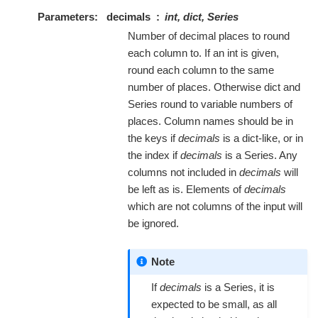
Parameters
decimals
int, dict, Series
Number of decimal places to round
each column to. If an int is given,
round each column to the same
number of places. Otherwise dict and
Series round to variable numbers of
places. Column names should be in
the keys if
decimals
is a dict-like, or in
the index if
decimals
is a Series. Any
columns not included in
decimals
will
be left as is. Elements of
decimals
which are not columns of the input will
be ignored.
Note
If
decimals
is a Series, it is
expected to be small, as all