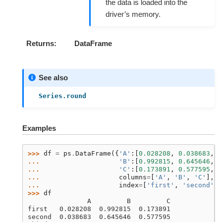
the data is loaded into the
driver’s memory.
Returns
DataFrame
See also
Series.round
Examples
>>> 
df
=
ps
.
DataFrame
({
'A'
:[
0.028208
,
0.038683
,
0
... 
'B'
:[
0.992815
,
0.645646
,
0
... 
'C'
:[
0.173891
,
0.577595
,
0
... 
columns
=
[
'A'
,
'B'
,
'C'
],
... 
index
=
[
'first'
,
'second'
,
>>> 
df
               A         B         C
first   0.028208  0.992815  0.173891
second  0.038683  0.645646  0.577595