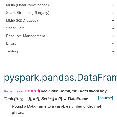
MLlib (DataFrame-based)
Spark Streaming (Legacy)
MLlib (RDD-based)
Spark Core
Resource Management
Errors
Testing
pyspark.pandas.DataFra
round
(
decimals
:
Union[int, Dict[Union[Any,
DataFrame.
[source]
)
Tuple[Any, …]], int], Series]
=
0
→ DataFrame
Round a DataFrame to a variable number of decimal
places.