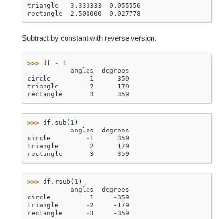
triangle   3.333333  0.055556
rectangle  2.500000  0.027778
Subtract by constant with reverse version.
>>> 
df
-
1
           angles  degrees
circle         -1      359
triangle        2      179
rectangle       3      359
>>> 
df
.
sub
(
1
)
           angles  degrees
circle         -1      359
triangle        2      179
rectangle       3      359
>>> 
df
.
rsub
(
1
)
           angles  degrees
circle          1     -359
triangle       -2     -179
rectangle      -3     -359