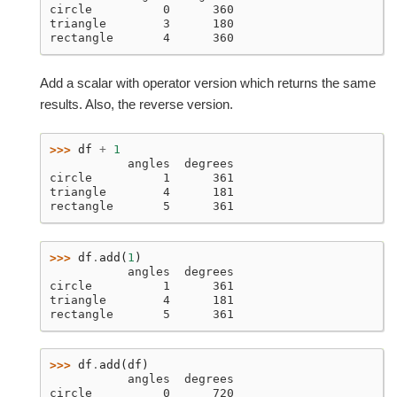
circle          0      360
triangle        3      180
rectangle       4      360
Add a scalar with operator version which returns the same
results. Also, the reverse version.
>>> 
df
+
1
           angles  degrees
circle          1      361
triangle        4      181
rectangle       5      361
>>> 
df
.
add
(
1
)
           angles  degrees
circle          1      361
triangle        4      181
rectangle       5      361
>>> 
df
.
add
(
df
)
           angles  degrees
circle          0      720