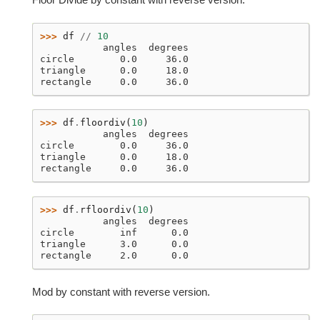
>>> 
df
//
10
           angles  degrees
circle        0.0     36.0
triangle      0.0     18.0
rectangle     0.0     36.0
>>> 
df
.
floordiv
(
10
)
           angles  degrees
circle        0.0     36.0
triangle      0.0     18.0
rectangle     0.0     36.0
>>> 
df
.
rfloordiv
(
10
)
           angles  degrees
circle        inf      0.0
triangle      3.0      0.0
rectangle     2.0      0.0
Mod by constant with reverse version.