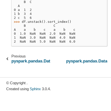
     B  C
  A
0 a  1  2
1 b  3  4
2 c  5  6
>>> 
df
.
unstack
()
.
sort_index
()
     B              C
A    a    b    c    a    b    c
0  1.0  NaN  NaN  2.0  NaN  NaN
1  NaN  3.0  NaN  NaN  4.0  NaN
2  NaN  NaN  5.0  NaN  NaN  6.0
Previous
pyspark.pandas.DataFrame.stack
pyspark.pandas.DataF
© Copyright .
Created using
Sphinx
3.0.4.