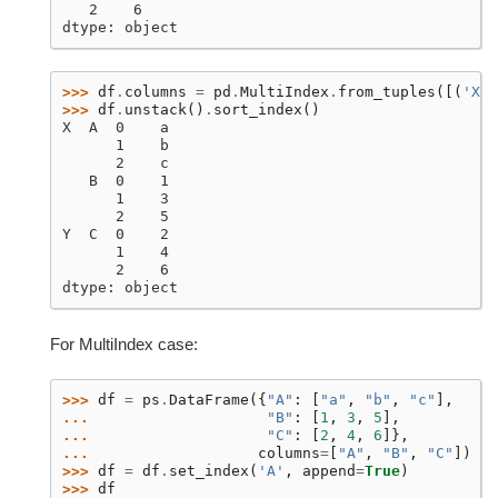
   2    6
dtype: object
>>> 
df
.
columns
=
pd
.
MultiIndex
.
from_tuples
([(
'X'
,
>>> 
df
.
unstack
()
.
sort_index
()
X  A  0    a
      1    b
      2    c
   B  0    1
      1    3
      2    5
Y  C  0    2
      1    4
      2    6
dtype: object
For MultiIndex case:
>>> 
df
=
ps
.
DataFrame
({
"A"
:
[
"a"
,
"b"
,
"c"
],
... 
"B"
:
[
1
,
3
,
5
],
... 
"C"
:
[
2
,
4
,
6
]},
... 
columns
=
[
"A"
,
"B"
,
"C"
])
>>> 
df
=
df
.
set_index
(
'A'
,
append
=
True
)
>>> 
df