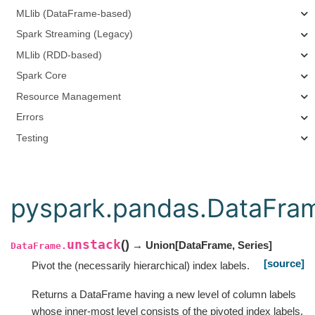
MLlib (DataFrame-based)
Spark Streaming (Legacy)
MLlib (RDD-based)
Spark Core
Resource Management
Errors
Testing
pyspark.pandas.DataFra
unstack
(
)
→ Union
[
DataFrame
,
Series
]
DataFrame.
[source]
Pivot the (necessarily hierarchical) index labels.
Returns a DataFrame having a new level of column labels
whose inner-most level consists of the pivoted index labels.