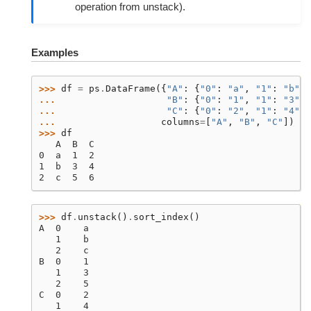
operation from unstack).
Examples
>>> 
df
=
ps
.
DataFrame
({
"A"
:
{
"0"
:
"a"
,
"1"
:
"b"
,
... 
"B"
:
{
"0"
:
"1"
,
"1"
:
"3"
,
... 
"C"
:
{
"0"
:
"2"
,
"1"
:
"4"
,
... 
columns
=
[
"A"
,
"B"
,
"C"
])
>>> 
df
   A  B  C
0  a  1  2
1  b  3  4
2  c  5  6
>>> 
df
.
unstack
()
.
sort_index
()
A  0    a
   1    b
   2    c
B  0    1
   1    3
   2    5
C  0    2
   1    4