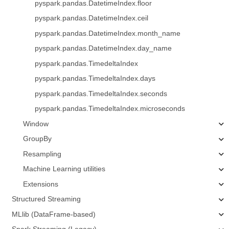
pyspark.pandas.DatetimeIndex.floor
pyspark.pandas.DatetimeIndex.ceil
pyspark.pandas.DatetimeIndex.month_name
pyspark.pandas.DatetimeIndex.day_name
pyspark.pandas.TimedeltaIndex
pyspark.pandas.TimedeltaIndex.days
pyspark.pandas.TimedeltaIndex.seconds
pyspark.pandas.TimedeltaIndex.microseconds
Window
GroupBy
Resampling
Machine Learning utilities
Extensions
Structured Streaming
MLlib (DataFrame-based)