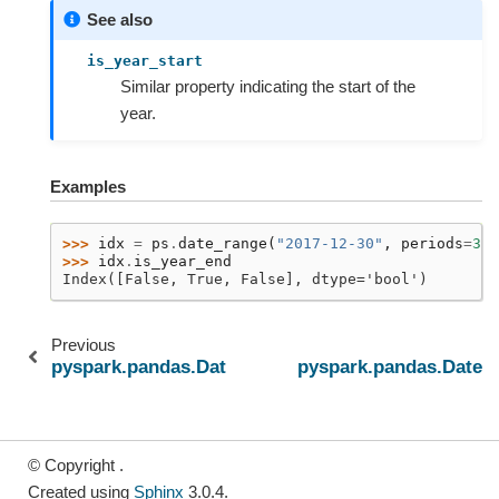
See also
is_year_start
Similar property indicating the start of the
year.
Examples
>>> 
idx
=
ps
.
date_range
(
"2017-12-30"
,
periods
=
3
)
>>> 
idx
.
is_year_end
Index([False, True, False], dtype='bool')
Previous
pyspark.pandas.DatetimeIndex.is_year_start
pyspark.pandas.Dateti
© Copyright .
Created using
Sphinx
3.0.4.