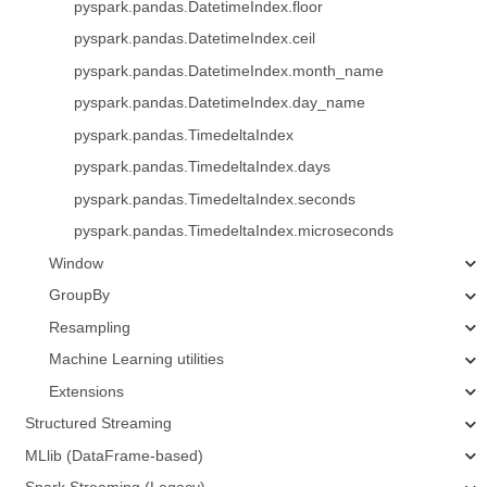
pyspark.pandas.DatetimeIndex.floor
pyspark.pandas.DatetimeIndex.ceil
pyspark.pandas.DatetimeIndex.month_name
pyspark.pandas.DatetimeIndex.day_name
pyspark.pandas.TimedeltaIndex
pyspark.pandas.TimedeltaIndex.days
pyspark.pandas.TimedeltaIndex.seconds
pyspark.pandas.TimedeltaIndex.microseconds
Window
GroupBy
Resampling
Machine Learning utilities
Extensions
Structured Streaming
MLlib (DataFrame-based)