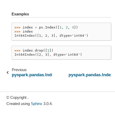
Examples
>>> 
index
=
ps
.
Index
([
1
,
2
,
3
])
>>> 
index
Int64Index([1, 2, 3], dtype='int64')
>>> 
index
.
drop
([
1
])
Int64Index([2, 3], dtype='int64')
Previous
pyspark.pandas.Index.is_object
pyspark.pandas.Index.
© Copyright .
Created using
Sphinx
3.0.4.