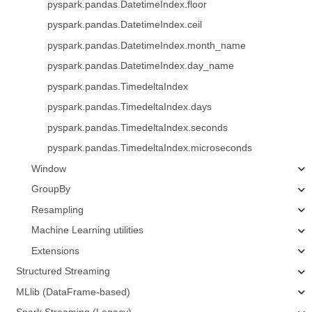
pyspark.pandas.DatetimeIndex.floor
pyspark.pandas.DatetimeIndex.ceil
pyspark.pandas.DatetimeIndex.month_name
pyspark.pandas.DatetimeIndex.day_name
pyspark.pandas.TimedeltaIndex
pyspark.pandas.TimedeltaIndex.days
pyspark.pandas.TimedeltaIndex.seconds
pyspark.pandas.TimedeltaIndex.microseconds
Window
GroupBy
Resampling
Machine Learning utilities
Extensions
Structured Streaming
MLlib (DataFrame-based)