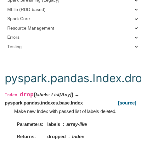
Spark Streaming (Legacy)
MLlib (RDD-based)
Spark Core
Resource Management
Errors
Testing
pyspark.pandas.Index.dr
drop
(
)
labels
:
List
[
Any
]
→
Index.
pyspark.pandas.indexes.base.Index
[source]
Make new Index with passed list of labels deleted.
Parameters
labels
array-like
Returns
dropped
Index