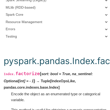
Spark Streaming (Legacy)
MLlib (RDD-based)
Spark Core
Resource Management
Errors
Testing
pyspark.pandas.Index.fac
factorize
(
sort
:
bool
=
True
,
na_sentinel
:
Index.
)
Optional
[
int
]
=
- 1
→ Tuple
[
IndexOpsLike
,
pandas.core.indexes.base.Index
]
Encode the object as an enumerated type or categorical
variable.
This method is useful for obtaining a numeric representation