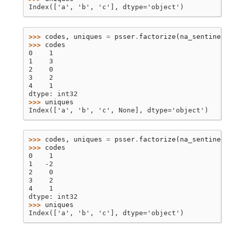
Index(['a', 'b', 'c'], dtype='object')
>>> 
codes
,
uniques
=
psser
.
factorize
(
na_sentinel
=
>>> 
codes
0    1
1    3
2    0
3    2
4    1
dtype: int32
>>> 
uniques
Index(['a', 'b', 'c', None], dtype='object')
>>> 
codes
,
uniques
=
psser
.
factorize
(
na_sentinel
=
>>> 
codes
0    1
1   -2
2    0
3    2
4    1
dtype: int32
>>> 
uniques
Index(['a', 'b', 'c'], dtype='object')