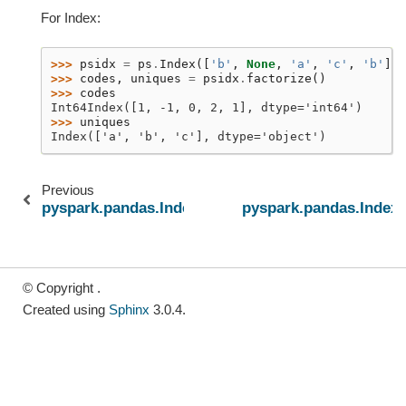
For Index:
>>> 
psidx
=
ps
.
Index
([
'b'
,
None
,
'a'
,
'c'
,
'b'
])
>>> 
codes
,
uniques
=
psidx
.
factorize
()
>>> 
codes
Int64Index([1, -1, 0, 2, 1], dtype='int64')
>>> 
uniques
Index(['a', 'b', 'c'], dtype='object')
Previous
pyspark.pandas.Index.equals
pyspark.pandas.Index.i
© Copyright .
Created using
Sphinx
3.0.4.