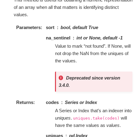
of an array when all that matters is identifying distinct
values.
Parameters
sort
bool, default True
na_sentinel
int or None, default -1
Value to mark “not found”. If None, will
not drop the NaN from the uniques of
the values.
Deprecated since version
3.4.0.
Returns
codes
Series or Index
A Series or Index that’s an indexer into
uniques
.
will
uniques.take(codes)
have the same values as
values
.
uniques
pd.Index