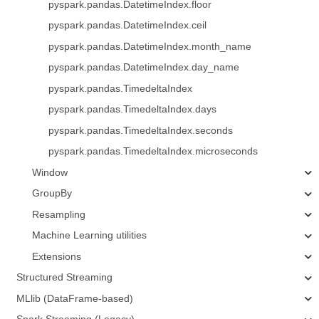
pyspark.pandas.DatetimeIndex.floor
pyspark.pandas.DatetimeIndex.ceil
pyspark.pandas.DatetimeIndex.month_name
pyspark.pandas.DatetimeIndex.day_name
pyspark.pandas.TimedeltaIndex
pyspark.pandas.TimedeltaIndex.days
pyspark.pandas.TimedeltaIndex.seconds
pyspark.pandas.TimedeltaIndex.microseconds
Window
GroupBy
Resampling
Machine Learning utilities
Extensions
Structured Streaming
MLlib (DataFrame-based)