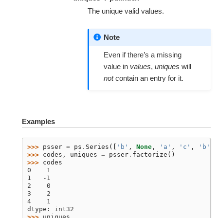
The unique valid values.
Note
Even if there’s a missing
value in
values
,
uniques
will
not
contain an entry for it.
Examples
>>> 
psser
=
ps
.
Series
([
'b'
,
None
,
'a'
,
'c'
,
'b'
])
>>> 
codes
,
uniques
=
psser
.
factorize
()
>>> 
codes
0    1
1   -1
2    0
3    2
4    1
dtype: int32
>>> 
uniques