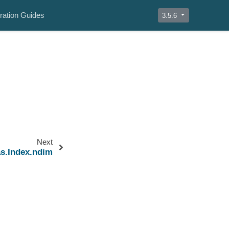
ration Guides
3.5.6
Next
s.Index.ndim