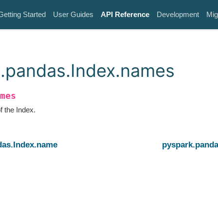
Getting Started
User Guides
API Reference
Development
Mig
.pandas.Index.names
mes
 the Index.
das.Index.name
pyspark.panda