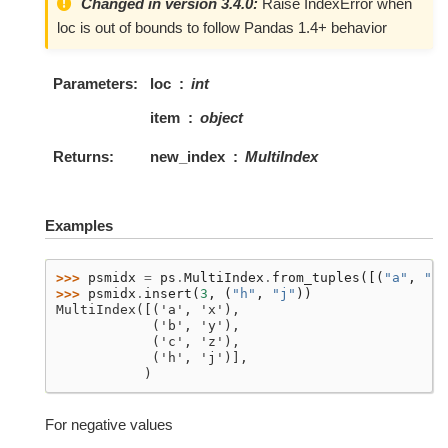
Changed in version 3.4.0:
Raise IndexError when
loc is out of bounds to follow Pandas 1.4+ behavior
Parameters
loc
int
item
object
Returns
new_index
MultiIndex
Examples
>>> 
psmidx
=
ps
.
MultiIndex
.
from_tuples
([(
"a"
,
"x"
>>> 
psmidx
.
insert
(
3
,
(
"h"
,
"j"
))
MultiIndex([('a', 'x'),
            ('b', 'y'),
            ('c', 'z'),
            ('h', 'j')],
           )
For negative values