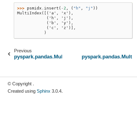
>>> 
psmidx
.
insert
(
-
2
,
(
"h"
,
"j"
))
MultiIndex([('a', 'x'),
            ('h', 'j'),
            ('b', 'y'),
            ('c', 'z')],
           )
Previous
pyspark.pandas.MultiIndex.identical
pyspark.pandas.MultiI
© Copyright .
Created using
Sphinx
3.0.4.