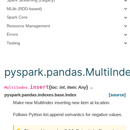
Spark Streaming (Legacy)
MLlib (RDD-based)
Spark Core
Resource Management
Errors
Testing
pyspark.pandas.MultiInde
insert
(
)
loc
:
int
,
item
:
Any
→
MultiIndex.
pyspark.pandas.indexes.base.Index
[source]
Make new MultiIndex inserting new item at location.
Follows Python list.append semantics for negative values.