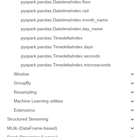
pyspark.pandas.DatetimeIndex.floor
pyspark.pandas.DatetimeIndex.ceil
pyspark.pandas.DatetimeIndex.month_name
pyspark.pandas.DatetimeIndex.day_name
pyspark.pandas.TimedeltaIndex
pyspark.pandas.TimedeltaIndex.days
pyspark.pandas.TimedeltaIndex.seconds
pyspark.pandas.TimedeltaIndex.microseconds
Window
GroupBy
Resampling
Machine Learning utilities
Extensions
Structured Streaming
MLlib (DataFrame-based)