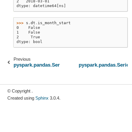
2   2018-03-01
dtype: datetime64[ns]
>>> 
s
.
dt
.
is_month_start
0    False
1    False
2     True
dtype: bool
Previous
pyspark.pandas.Series.dt.quarter
pyspark.pandas.Series
© Copyright .
Created using
Sphinx
3.0.4.