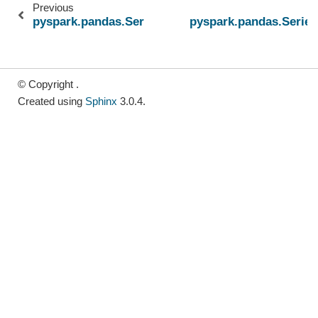
Previous
pyspark.pandas.Series.dt.is_month_end
pyspark.pandas.Series
© Copyright .
Created using
Sphinx
3.0.4.