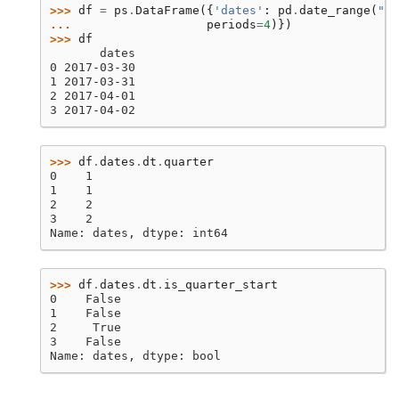
>>> 
df
=
ps
.
DataFrame
({
'dates'
:
pd
.
date_range
(
"20
... 
periods
=
4
)})
>>> 
df
       dates
0 2017-03-30
1 2017-03-31
2 2017-04-01
3 2017-04-02
>>> 
df
.
dates
.
dt
.
quarter
0    1
1    1
2    2
3    2
Name: dates, dtype: int64
>>> 
df
.
dates
.
dt
.
is_quarter_start
0    False
1    False
2     True
3    False
Name: dates, dtype: bool