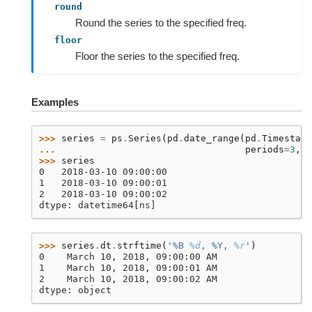
round
Round the series to the specified freq.
floor
Floor the series to the specified freq.
Examples
>>> 
series
=
ps
.
Series
(
pd
.
date_range
(
pd
.
Timestamp
... 
periods
=
3
,
f
>>> 
series
0   2018-03-10 09:00:00
1   2018-03-10 09:00:01
2   2018-03-10 09:00:02
dtype: datetime64[ns]
>>> 
series
.
dt
.
strftime
(
'%B 
%d
, %Y, 
%r
'
)
0    March 10, 2018, 09:00:00 AM
1    March 10, 2018, 09:00:01 AM
2    March 10, 2018, 09:00:02 AM
dtype: object