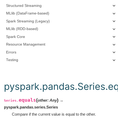
Structured Streaming
MLlib (DataFrame-based)
Spark Streaming (Legacy)
MLlib (RDD-based)
Spark Core
Resource Management
Errors
Testing
pyspark.pandas.Series.e
equals
(
)
other
:
Any
→
Series.
pyspark.pandas.series.Series
Compare if the current value is equal to the other.