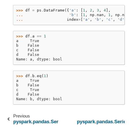
>>> 
df
=
ps
.
DataFrame
({
'a'
:
[
1
,
2
,
3
,
4
],
... 
'b'
:
[
1
,
np
.
nan
,
1
,
np
.
nan
... 
index
=
[
'a'
,
'b'
,
'c'
,
'd'
],
>>> 
df
.
a
==
1
a     True
b    False
c    False
d    False
Name: a, dtype: bool
>>> 
df
.
b
.
eq
(
1
)
a     True
b    False
c     True
d    False
Name: b, dtype: bool
Previous
pyspark.pandas.Series.duplicated
pyspark.pandas.Series