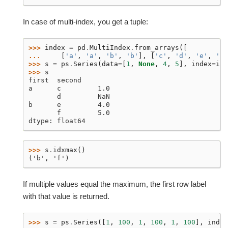
In case of multi-index, you get a tuple:
>>> 
index
=
pd
.
MultiIndex
.
from_arrays
([
... 
[
'a'
,
'a'
,
'b'
,
'b'
],
[
'c'
,
'd'
,
'e'
,
'f'
>>> 
s
=
ps
.
Series
(
data
=
[
1
,
None
,
4
,
5
],
index
=
ind
>>> 
s
first  second
a      c         1.0
       d         NaN
b      e         4.0
       f         5.0
dtype: float64
>>> 
s
.
idxmax
()
('b', 'f')
If multiple values equal the maximum, the first row label
with that value is returned.
>>> 
s
=
ps
.
Series
([
1
,
100
,
1
,
100
,
1
,
100
],
index