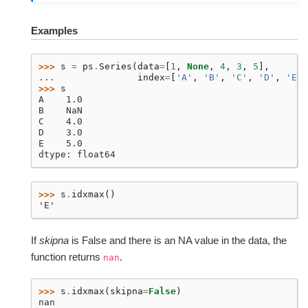
Examples
>>> 
s
=
ps
.
Series
(
data
=
[
1
,
None
,
4
,
3
,
5
],
... 
index
=
[
'A'
,
'B'
,
'C'
,
'D'
,
'E'
]
>>> 
s
A    1.0
B    NaN
C    4.0
D    3.0
E    5.0
dtype: float64
>>> 
s
.
idxmax
()
'E'
If
skipna
is False and there is an NA value in the data, the
function returns
.
nan
>>> 
s
.
idxmax
(
skipna
=
False
)
nan