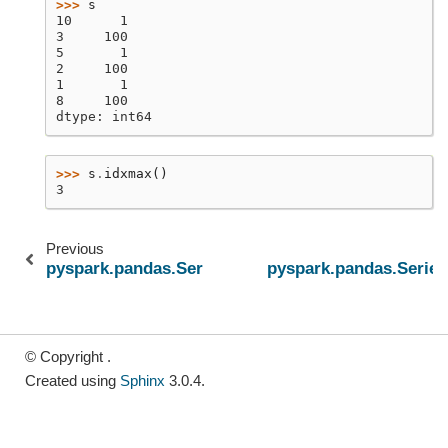
>>> 
s
10      1
3     100
5       1
2     100
1       1
8     100
dtype: int64
>>> 
s
.
idxmax
()
3
Previous
pyspark.pandas.Series.head
pyspark.pandas.Series
© Copyright .
Created using
Sphinx
3.0.4.