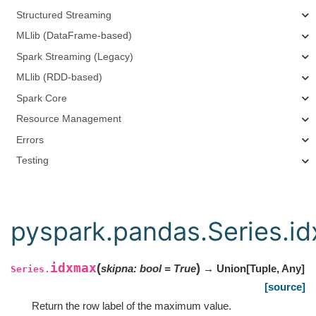
Structured Streaming
MLlib (DataFrame-based)
Spark Streaming (Legacy)
MLlib (RDD-based)
Spark Core
Resource Management
Errors
Testing
pyspark.pandas.Series.i
idxmax
(
)
skipna
:
bool
=
True
→ Union
[
Tuple
,
Any
]
Series.
[source]
Return the row label of the maximum value.