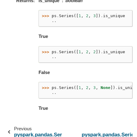
Returns
is_unique
boolean
>>> 
ps
.
Series
([
1
,
2
,
3
])
.
is_unique
    ..
True
>>> 
ps
.
Series
([
1
,
2
,
2
])
.
is_unique
    ..
False
>>> 
ps
.
Series
([
1
,
2
,
3
,
None
])
.
is_uniq
    ..
True
Previous
pyspark.pandas.Series.nunique
pyspark.pandas.Series