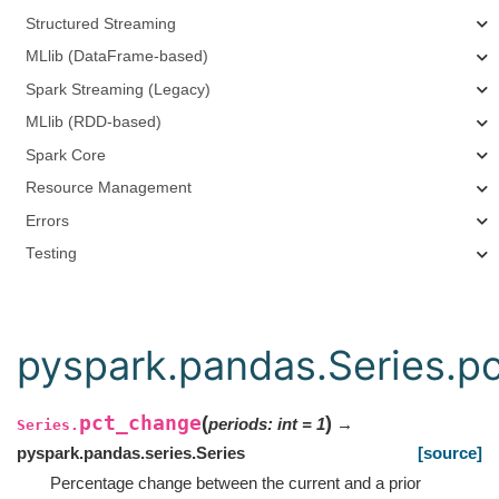
Structured Streaming
MLlib (DataFrame-based)
Spark Streaming (Legacy)
MLlib (RDD-based)
Spark Core
Resource Management
Errors
Testing
pyspark.pandas.Series.p
pct_change
(
)
periods
:
int
=
1
→
Series.
pyspark.pandas.series.Series
[source]
Percentage change between the current and a prior