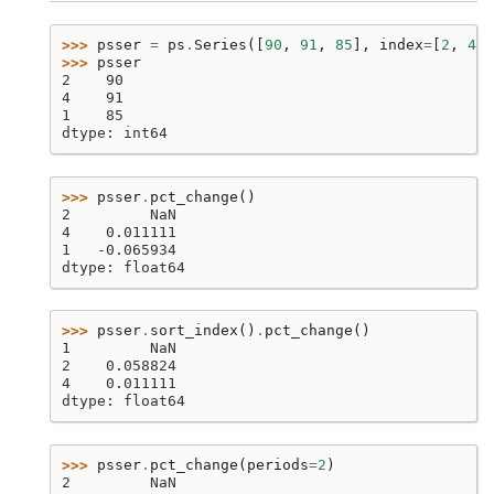
>>> 
psser
=
ps
.
Series
([
90
,
91
,
85
],
index
=
[
2
,
4
,
>>> 
psser
2    90
4    91
1    85
dtype: int64
>>> 
psser
.
pct_change
()
2         NaN
4    0.011111
1   -0.065934
dtype: float64
>>> 
psser
.
sort_index
()
.
pct_change
()
1         NaN
2    0.058824
4    0.011111
dtype: float64
>>> 
psser
.
pct_change
(
periods
=
2
)
2         NaN