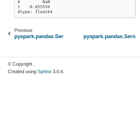
4         NaN
1   -0.055556
dtype: float64
Previous
pyspark.pandas.Series.nsmallest
pyspark.pandas.Series
© Copyright .
Created using
Sphinx
3.0.4.