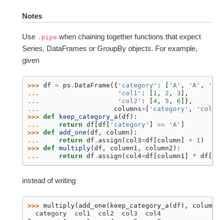
Notes
Use
when chaining together functions that expect
.pipe
Series, DataFrames or GroupBy objects. For example,
given
>>> 
df
=
ps
.
DataFrame
({
'category'
:
[
'A'
,
'A'
,
'B'
... 
'col1'
:
[
1
,
2
,
3
],
... 
'col2'
:
[
4
,
5
,
6
]},
... 
columns
=
[
'category'
,
'col1'
>>> 
def
keep_category_a
(
df
):
... 
return
df
[
df
[
'category'
]
==
'A'
]
>>> 
def
add_one
(
df
,
column
):
... 
return
df
.
assign
(
col3
=
df
[
column
]
+
1
)
>>> 
def
multiply
(
df
,
column1
,
column2
):
... 
return
df
.
assign
(
col4
=
df
[
column1
]
*
df
[
co
instead of writing
>>> 
multiply
(
add_one
(
keep_category_a
(
df
),
column
=
  category  col1  col2  col3  col4