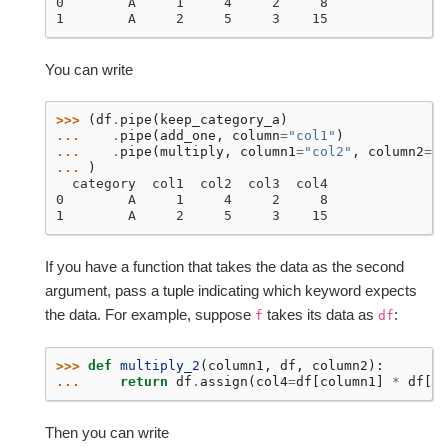
0        A     1     4     2     8
1        A     2     5     3    15
You can write
>>> 
(
df
.
pipe
(
keep_category_a
)
... 
.
pipe
(
add_one
,
column
=
"col1"
)
... 
.
pipe
(
multiply
,
column1
=
"col2"
,
column2
=
"c
... 
)
  category  col1  col2  col3  col4
0        A     1     4     2     8
1        A     2     5     3    15
If you have a function that takes the data as the second
argument, pass a tuple indicating which keyword expects
the data. For example, suppose
takes its data as
:
f
df
>>> 
def
multiply_2
(
column1
,
df
,
column2
):
... 
return
df
.
assign
(
col4
=
df
[
column1
]
*
df
[
co
Then you can write