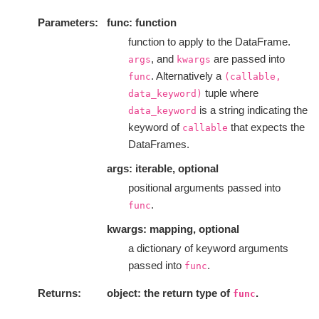
Parameters
func: function
function to apply to the DataFrame.
, and
are passed into
args
kwargs
. Alternatively a
func
(callable,
tuple where
data_keyword)
is a string indicating the
data_keyword
keyword of
that expects the
callable
DataFrames.
args: iterable, optional
positional arguments passed into
.
func
kwargs: mapping, optional
a dictionary of keyword arguments
passed into
.
func
Returns
object: the return type of
.
func