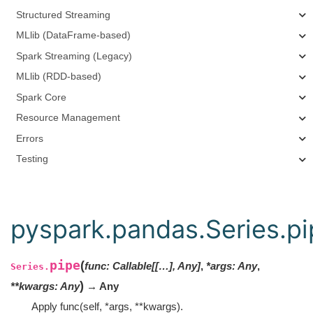
Structured Streaming
MLlib (DataFrame-based)
Spark Streaming (Legacy)
MLlib (RDD-based)
Spark Core
Resource Management
Errors
Testing
pyspark.pandas.Series.pi
pipe
(
func
:
Callable[[…], Any]
,
*
args
:
Any
,
Series.
)
**
kwargs
:
Any
→ Any
Apply func(self, *args, **kwargs).