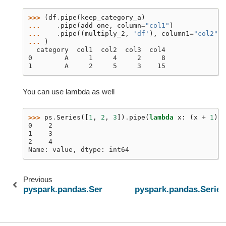
>>> 
(
df
.
pipe
(
keep_category_a
)
... 
.
pipe
(
add_one
,
column
=
"col1"
)
... 
.
pipe
((
multiply_2
,
'df'
),
column1
=
"col2"
,
... 
)
  category  col1  col2  col3  col4
0        A     1     4     2     8
1        A     2     5     3    15
You can use lambda as well
>>> 
ps
.
Series
([
1
,
2
,
3
])
.
pipe
(
lambda
x
:
(
x
+
1
)
.
r
0    2
1    3
2    4
Name: value, dtype: int64
Previous
pyspark.pandas.Series.expanding
pyspark.pandas.Series