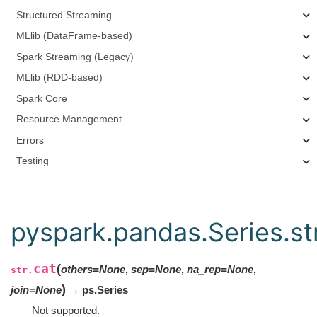
Structured Streaming
MLlib (DataFrame-based)
Spark Streaming (Legacy)
MLlib (RDD-based)
Spark Core
Resource Management
Errors
Testing
pyspark.pandas.Series.str
cat
(
others
=
None
,
sep
=
None
,
na_rep
=
None
,
str.
)
join
=
None
→ ps.Series
Not supported.