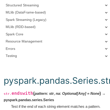
Structured Streaming
MLlib (DataFrame-based)
Spark Streaming (Legacy)
MLlib (RDD-based)
Spark Core
Resource Management
Errors
Testing
pyspark.pandas.Series.st
endswith
(
)
pattern
:
str
,
na
:
Optional
[
Any
]
=
None
→
str.
pyspark.pandas.series.Series
Test if the end of each string element matches a pattern.