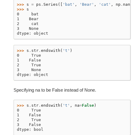
>>> 
s
=
ps
.
Series
([
'bat'
,
'Bear'
,
'cat'
,
np
.
nan
])
>>> 
s
0     bat
1    Bear
2     cat
3    None
dtype: object
>>> 
s
.
str
.
endswith
(
't'
)
0     True
1    False
2     True
3     None
dtype: object
Specifying na to be False instead of None.
>>> 
s
.
str
.
endswith
(
't'
,
na
=
False
)
0     True
1    False
2     True
3    False
dtype: bool