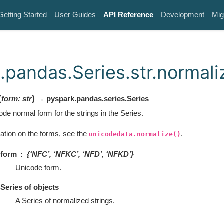
Getting Started
User Guides
API Reference
Development
Mig
.pandas.Series.str.normali
(
)
form
:
str
→ pyspark.pandas.series.Series
de normal form for the strings in the Series.
ation on the forms, see the
.
unicodedata.normalize()
form
{‘NFC’, ‘NFKC’, ‘NFD’, ‘NFKD’}
Unicode form.
Series of objects
A Series of normalized strings.