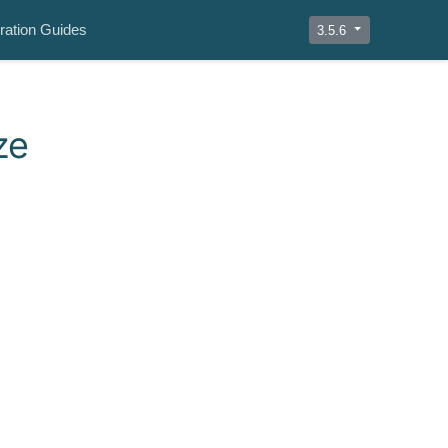
ration Guides
3.5.6
ze