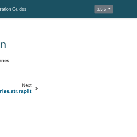
ration Guides
3.5.6
on
ries
Next
ies.str.rsplit