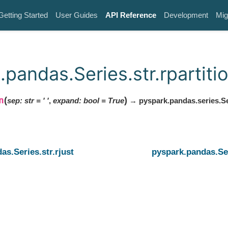
Getting Started
User Guides
API Reference
Development
Mig
pandas.Series.str.rpartiti
n
(
)
sep
:
str
=
' '
,
expand
:
bool
=
True
→ pyspark.pandas.series.Se
as.Series.str.rjust
pyspark.pandas.Ser