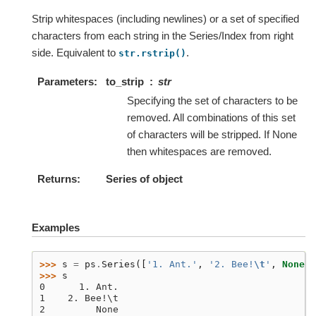
Strip whitespaces (including newlines) or a set of specified
characters from each string in the Series/Index from right
side. Equivalent to
.
str.rstrip()
Parameters
to_strip
str
Specifying the set of characters to be
removed. All combinations of this set
of characters will be stripped. If None
then whitespaces are removed.
Returns
Series of object
Examples
>>> 
s
=
ps
.
Series
([
'1. Ant.'
,
'2. Bee!
\t
'
,
None
])
>>> 
s
0      1. Ant.
1    2. Bee!\t
2         None