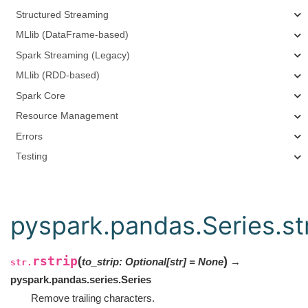
Structured Streaming
MLlib (DataFrame-based)
Spark Streaming (Legacy)
MLlib (RDD-based)
Spark Core
Resource Management
Errors
Testing
pyspark.pandas.Series.str
rstrip
(
)
to_strip
:
Optional
[
str
]
=
None
→
str.
pyspark.pandas.series.Series
Remove trailing characters.