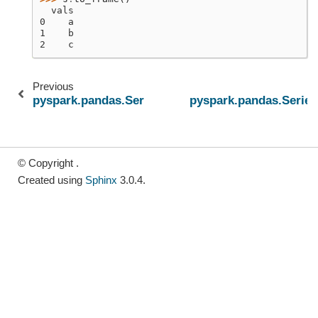
  vals
0    a
1    b
2    c
Previous
pyspark.pandas.Series.to_excel
pyspark.pandas.Serie
© Copyright .
Created using
Sphinx
3.0.4.