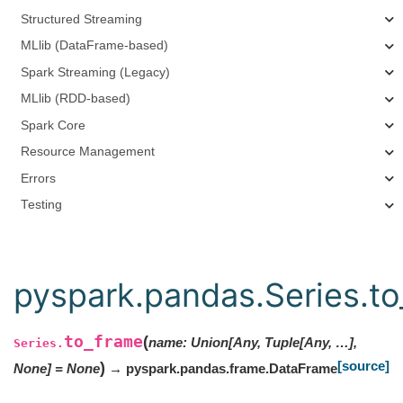
Structured Streaming
MLlib (DataFrame-based)
Spark Streaming (Legacy)
MLlib (RDD-based)
Spark Core
Resource Management
Errors
Testing
pyspark.pandas.Series.t
to_frame
(
name
:
Union[Any, Tuple[Any, …],
Series.
[source]
)
None]
=
None
→ pyspark.pandas.frame.DataFrame