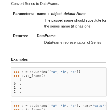
Convert Series to DataFrame.
Parameters
name
object, default None
The passed name should substitute for
the series name (if it has one).
Returns
DataFrame
DataFrame representation of Series.
Examples
>>> 
s
=
ps
.
Series
([
"a"
,
"b"
,
"c"
])
>>> 
s
.
to_frame
()
   0
0  a
1  b
2  c
>>> 
s
=
ps
.
Series
([
"a"
,
"b"
,
"c"
],
name
=
"vals"
)
>>> 
s
.
to_frame
()