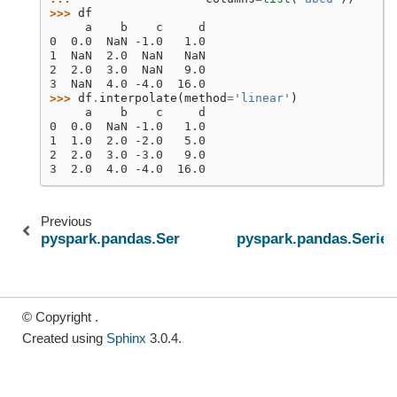
>>> 
df
     a    b    c     d
0  0.0  NaN -1.0   1.0
1  NaN  2.0  NaN   NaN
2  2.0  3.0  NaN   9.0
3  NaN  4.0 -4.0  16.0
>>> 
df
.
interpolate
(
method
=
'linear'
)
     a    b    c     d
0  0.0  NaN -1.0   1.0
1  1.0  2.0 -2.0   5.0
2  2.0  3.0 -3.0   9.0
3  2.0  4.0 -4.0  16.0
Previous
pyspark.pandas.Series.fillna
pyspark.pandas.Series
© Copyright .
Created using
Sphinx
3.0.4.