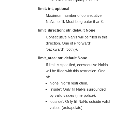
limit: int, optional
Maximum number of consecutive
NaNs to fill. Must be greater than 0.
limit_direction: str, default None
Consecutive NaNs will be filled in this
direction. One of {{‘forward’,
‘backward’, ‘both’}}.
limit_area: str, default None
If limit is specified, consecutive NaNs
will be filled with this restriction. One
of:
None: No fill restriction.
‘inside’: Only fill NaNs surrounded
by valid values (interpolate).
‘outside’: Only fill NaNs outside valid
values (extrapolate).