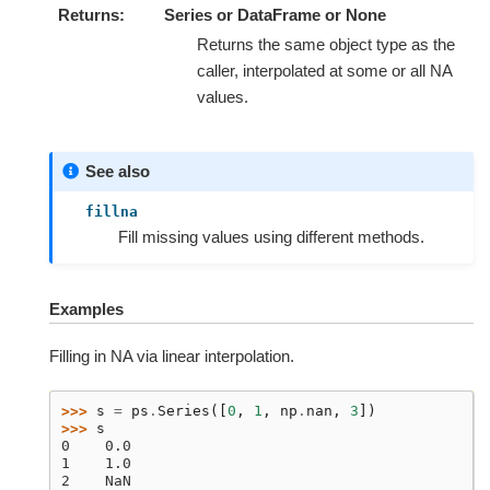
Returns
Series or DataFrame or None
Returns the same object type as the
caller, interpolated at some or all NA
values.
See also
fillna
Fill missing values using different methods.
Examples
Filling in NA via linear interpolation.
>>> 
s
=
ps
.
Series
([
0
,
1
,
np
.
nan
,
3
])
>>> 
s
0    0.0
1    1.0
2    NaN