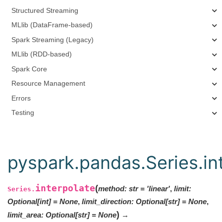
Structured Streaming
MLlib (DataFrame-based)
Spark Streaming (Legacy)
MLlib (RDD-based)
Spark Core
Resource Management
Errors
Testing
pyspark.pandas.Series.in
interpolate
(
method
:
str
=
'linear'
,
limit
:
Series.
Optional
[
int
]
=
None
,
limit_direction
:
Optional
[
str
]
=
None
,
)
limit_area
:
Optional
[
str
]
=
None
→