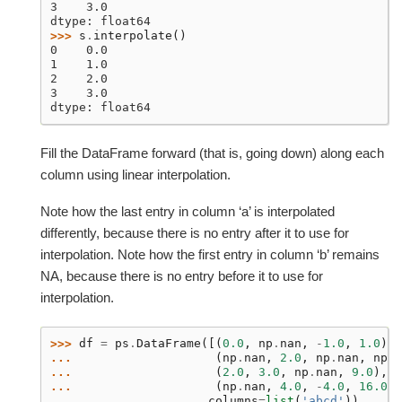
3    3.0
dtype: float64
>>> 
s
.
interpolate
()
0    0.0
1    1.0
2    2.0
3    3.0
dtype: float64
Fill the DataFrame forward (that is, going down) along each
column using linear interpolation.
Note how the last entry in column ‘a’ is interpolated
differently, because there is no entry after it to use for
interpolation. Note how the first entry in column ‘b’ remains
NA, because there is no entry before it to use for
interpolation.
>>> 
df
=
ps
.
DataFrame
([(
0.0
,
np
.
nan
,
-
1.0
,
1.0
),
... 
(
np
.
nan
,
2.0
,
np
.
nan
,
np
.
n
... 
(
2.0
,
3.0
,
np
.
nan
,
9.0
),
... 
(
np
.
nan
,
4.0
,
-
4.0
,
16.0
)]
... 
columns
=
list
(
'abcd'
))