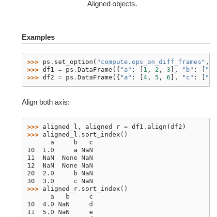
Aligned objects.
Examples
>>> 
ps
.
set_option
(
"compute.ops_on_diff_frames"
,
T
>>> 
df1
=
ps
.
DataFrame
({
"a"
:
[
1
,
2
,
3
],
"b"
:
[
"a"
>>> 
df2
=
ps
.
DataFrame
({
"a"
:
[
4
,
5
,
6
],
"c"
:
[
"d"
Align both axis:
>>> 
aligned_l
,
aligned_r
=
df1
.
align
(
df2
)
>>> 
aligned_l
.
sort_index
()
      a     b   c
10  1.0     a NaN
11  NaN  None NaN
12  NaN  None NaN
20  2.0     b NaN
30  3.0     c NaN
>>> 
aligned_r
.
sort_index
()
      a   b     c
10  4.0 NaN     d
11  5.0 NaN     e