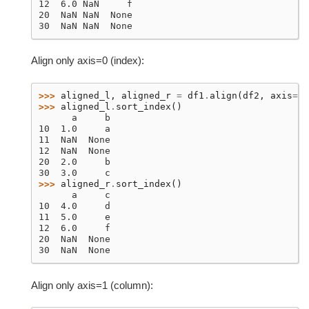
12  6.0 NaN     f
20  NaN NaN  None
30  NaN NaN  None
Align only axis=0 (index):
>>> 
aligned_l
,
aligned_r
=
df1
.
align
(
df2
,
axis
=
0
)
>>> 
aligned_l
.
sort_index
()
      a     b
10  1.0     a
11  NaN  None
12  NaN  None
20  2.0     b
30  3.0     c
>>> 
aligned_r
.
sort_index
()
      a     c
10  4.0     d
11  5.0     e
12  6.0     f
20  NaN  None
30  NaN  None
Align only axis=1 (column):