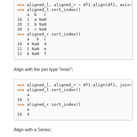
>>> 
aligned_l
,
aligned_r
=
df1
.
align
(
df2
,
axis
=
1
)
>>> 
aligned_l
.
sort_index
()
    a  b   c
10  1  a NaN
20  2  b NaN
30  3  c NaN
>>> 
aligned_r
.
sort_index
()
    a   b  c
10  4 NaN  d
11  5 NaN  e
12  6 NaN  f
Align with the join type “inner”:
>>> 
aligned_l
,
aligned_r
=
df1
.
align
(
df2
,
join
=
"i
>>> 
aligned_l
.
sort_index
()
    a
10  1
>>> 
aligned_r
.
sort_index
()
    a
10  4
Align with a Series: