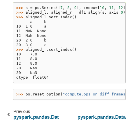
>>> 
s
=
ps
.
Series
([
7
,
8
,
9
],
index
=
[
10
,
11
,
12
])
>>> 
aligned_l
,
aligned_r
=
df1
.
align
(
s
,
axis
=
0
)
>>> 
aligned_l
.
sort_index
()
      a     b
10  1.0     a
11  NaN  None
12  NaN  None
20  2.0     b
30  3.0     c
>>> 
aligned_r
.
sort_index
()
10    7.0
11    8.0
12    9.0
20    NaN
30    NaN
dtype: float64
>>> 
ps
.
reset_option
(
"compute.ops_on_diff_frames"
)
Previous
pyspark.pandas.DataFrame.add_suffix
pyspark.pandas.DataF