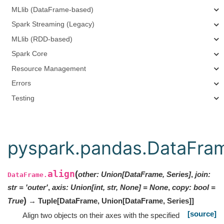
MLlib (DataFrame-based)
Spark Streaming (Legacy)
MLlib (RDD-based)
Spark Core
Resource Management
Errors
Testing
pyspark.pandas.DataFram
align
(
other
:
Union
[
DataFrame
,
Series
]
,
join
:
DataFrame.
str
=
'outer'
,
axis
:
Union[int, str, None]
=
None
,
copy
:
bool
=
)
True
→ Tuple
[
DataFrame
,
Union
[
DataFrame
,
Series
]
]
[source]
Align two objects on their axes with the specified