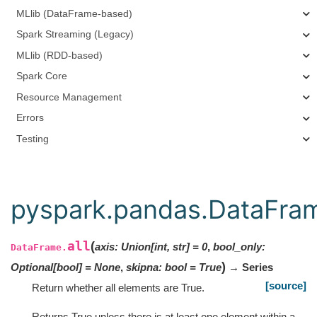
MLlib (DataFrame-based)
Spark Streaming (Legacy)
MLlib (RDD-based)
Spark Core
Resource Management
Errors
Testing
pyspark.pandas.DataFram
all
(
axis
:
Union
[
int
,
str
]
=
0
,
bool_only
:
DataFrame.
)
Optional
[
bool
]
=
None
,
skipna
:
bool
=
True
→ Series
[source]
Return whether all elements are True.
Returns True unless there is at least one element within a