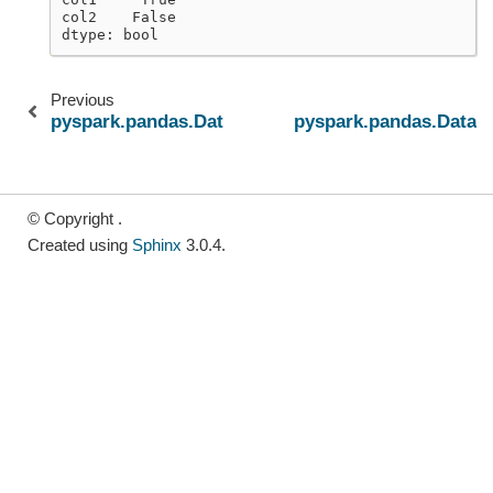
col2    False
dtype: bool
Previous
pyspark.pandas.DataFrame.abs
pyspark.pandas.DataF
© Copyright .
Created using
Sphinx
3.0.4.