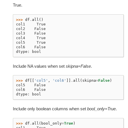
True.
>>> 
df
.
all
()
col1     True
col2    False
col3    False
col4     True
col5     True
col6    False
dtype: bool
Include NA values when set
skipna=False
.
>>> 
df
[[
'col5'
,
'col6'
]]
.
all
(
skipna
=
False
)
col5    False
col6    False
dtype: bool
Include only boolean columns when set
bool_only=True
.
>>> 
df
.
all
(
bool_only
=
True
)
col1     True