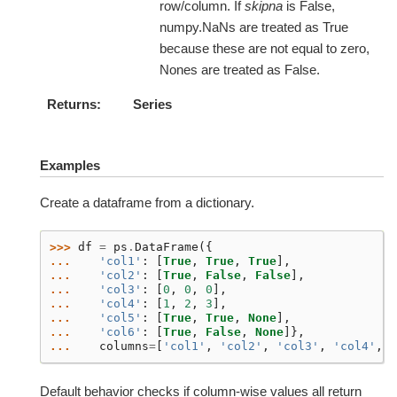
row/column. If
skipna
is False,
numpy.NaNs are treated as True
because these are not equal to zero,
Nones are treated as False.
Returns
Series
Examples
Create a dataframe from a dictionary.
>>> 
df
=
ps
.
DataFrame
({
... 
'col1'
:
[
True
,
True
,
True
],
... 
'col2'
:
[
True
,
False
,
False
],
... 
'col3'
:
[
0
,
0
,
0
],
... 
'col4'
:
[
1
,
2
,
3
],
... 
'col5'
:
[
True
,
True
,
None
],
... 
'col6'
:
[
True
,
False
,
None
]},
... 
columns
=
[
'col1'
,
'col2'
,
'col3'
,
'col4'
,
'
Default behavior checks if column-wise values all return