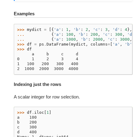
Examples
>>> 
mydict
=
[{
'a'
:
1
,
'b'
:
2
,
'c'
:
3
,
'd'
:
4
},
... 
{
'a'
:
100
,
'b'
:
200
,
'c'
:
300
,
'd'
:
... 
{
'a'
:
1000
,
'b'
:
2000
,
'c'
:
3000
,
'
>>> 
df
=
ps
.
DataFrame
(
mydict
,
columns
=
[
'a'
,
'b'
,
>>> 
df
      a     b     c     d
0     1     2     3     4
1   100   200   300   400
2  1000  2000  3000  4000
Indexing just the rows
A scalar integer for row selection.
>>> 
df
.
iloc
[
1
]
a    100
b    200
c    300
d    400
Name: 1, dtype: int64