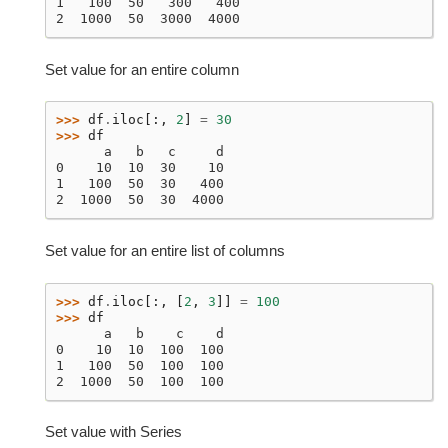
1   100  50   300   400
2  1000  50  3000  4000
Set value for an entire column
>>> 
df
.
iloc
[:,
2
]
=
30
>>> 
df
      a   b   c     d
0    10  10  30    10
1   100  50  30   400
2  1000  50  30  4000
Set value for an entire list of columns
>>> 
df
.
iloc
[:,
[
2
,
3
]]
=
100
>>> 
df
      a   b    c    d
0    10  10  100  100
1   100  50  100  100
2  1000  50  100  100
Set value with Series