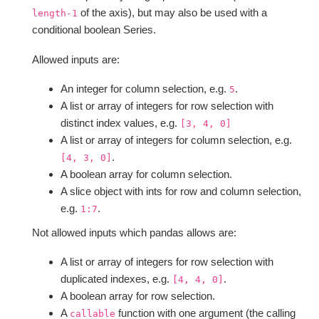
of the axis), but may also be used with a
length-1
conditional boolean Series.
Allowed inputs are:
An integer for column selection, e.g.
.
5
A list or array of integers for row selection with
distinct index values, e.g.
[3,
4,
0]
A list or array of integers for column selection, e.g.
.
[4,
3,
0]
A boolean array for column selection.
A slice object with ints for row and column selection,
e.g.
.
1:7
Not allowed inputs which pandas allows are:
A list or array of integers for row selection with
duplicated indexes, e.g.
.
[4,
4,
0]
A boolean array for row selection.
A
function with one argument (the calling
callable