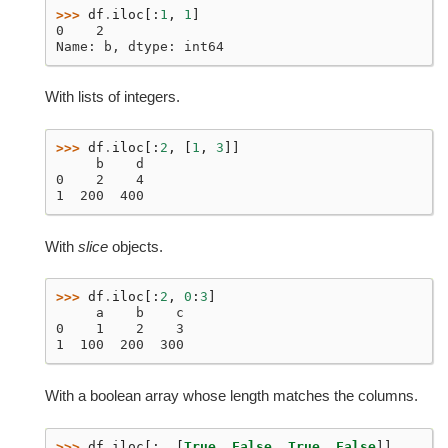
>>> 
df
.
iloc
[:
1
,
1
]
0    2
Name: b, dtype: int64
With lists of integers.
>>> 
df
.
iloc
[:
2
,
[
1
,
3
]]
     b    d
0    2    4
1  200  400
With
slice
objects.
>>> 
df
.
iloc
[:
2
,
0
:
3
]
     a    b    c
0    1    2    3
1  100  200  300
With a boolean array whose length matches the columns.
>>> 
df
.
iloc
[:,
[
True
,
False
,
True
,
False
]]