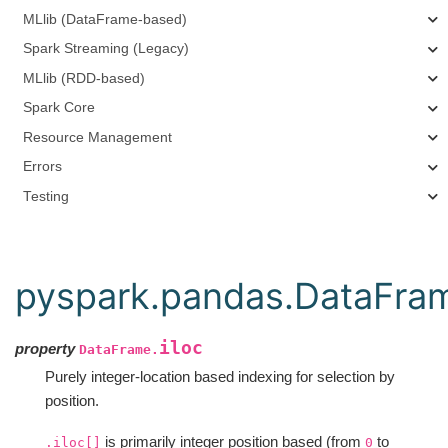
MLlib (DataFrame-based)
Spark Streaming (Legacy)
MLlib (RDD-based)
Spark Core
Resource Management
Errors
Testing
pyspark.pandas.DataFram
iloc
property
DataFrame.
Purely integer-location based indexing for selection by
position.
is primarily integer position based (from
to
.iloc[]
0