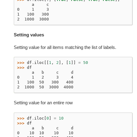
      a     c
0     1     3
1   100   300
2  1000  3000
Setting values
Setting value for all items matching the list of labels.
>>> 
df
.
iloc
[[
1
,
2
],
[
1
]]
=
50
>>> 
df
      a   b     c     d
0     1   2     3     4
1   100  50   300   400
2  1000  50  3000  4000
Setting value for an entire row
>>> 
df
.
iloc
[
0
]
=
10
>>> 
df
      a   b     c     d
0    10  10    10    10