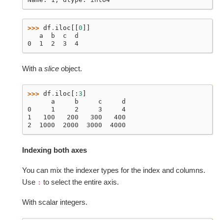
>>> 
df
.
iloc
[[
0
]]
   a  b  c  d
0  1  2  3  4
With a
slice
object.
>>> 
df
.
iloc
[:
3
]
      a     b     c     d
0     1     2     3     4
1   100   200   300   400
2  1000  2000  3000  4000
Indexing both axes
You can mix the indexer types for the index and columns.
Use
to select the entire axis.
:
With scalar integers.