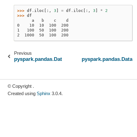
>>> 
df
.
iloc
[:,
3
]
=
df
.
iloc
[:,
3
]
*
2
>>> 
df
      a   b    c    d
0    10  10  100  200
1   100  50  100  200
2  1000  50  100  200
Previous
pyspark.pandas.DataFrame.loc
pyspark.pandas.DataF
© Copyright .
Created using
Sphinx
3.0.4.