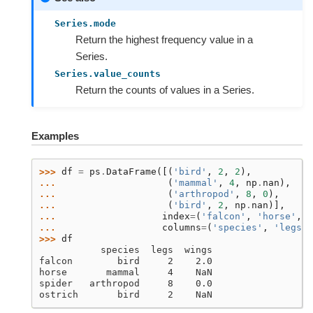
Series.mode
Return the highest frequency value in a
Series.
Series.value_counts
Return the counts of values in a Series.
Examples
>>> 
df
=
ps
.
DataFrame
([(
'bird'
,
2
,
2
),
... 
(
'mammal'
,
4
,
np
.
nan
),
... 
(
'arthropod'
,
8
,
0
),
... 
(
'bird'
,
2
,
np
.
nan
)],
... 
index
=
(
'falcon'
,
'horse'
,
'
... 
columns
=
(
'species'
,
'legs'
,
>>> 
df
           species  legs  wings
falcon        bird     2    2.0
horse       mammal     4    NaN
spider   arthropod     8    0.0
ostrich       bird     2    NaN