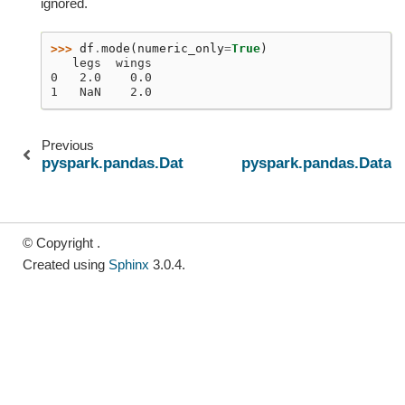
ignored.
>>> 
df
.
mode
(
numeric_only
=
True
)
   legs  wings
0   2.0    0.0
1   NaN    2.0
Previous
pyspark.pandas.DataFrame.median
pyspark.pandas.DataF
© Copyright .
Created using
Sphinx
3.0.4.