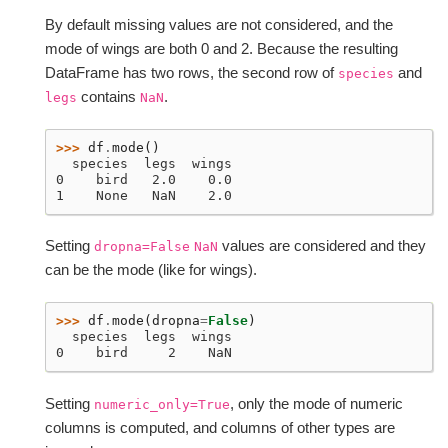
By default missing values are not considered, and the
mode of wings are both 0 and 2. Because the resulting
DataFrame has two rows, the second row of
and
species
contains
.
legs
NaN
>>> 
df
.
mode
()
  species  legs  wings
0    bird   2.0    0.0
1    None   NaN    2.0
Setting
values are considered and they
dropna=False
NaN
can be the mode (like for wings).
>>> 
df
.
mode
(
dropna
=
False
)
  species  legs  wings
0    bird     2    NaN
Setting
, only the mode of numeric
numeric_only=True
columns is computed, and columns of other types are