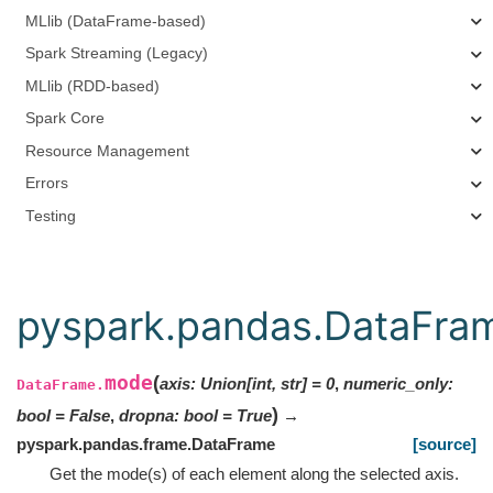
MLlib (DataFrame-based)
Spark Streaming (Legacy)
MLlib (RDD-based)
Spark Core
Resource Management
Errors
Testing
pyspark.pandas.DataFra
mode
(
axis
:
Union
[
int
,
str
]
=
0
,
numeric_only
:
DataFrame.
)
bool
=
False
,
dropna
:
bool
=
True
→
pyspark.pandas.frame.DataFrame
[source]
Get the mode(s) of each element along the selected axis.