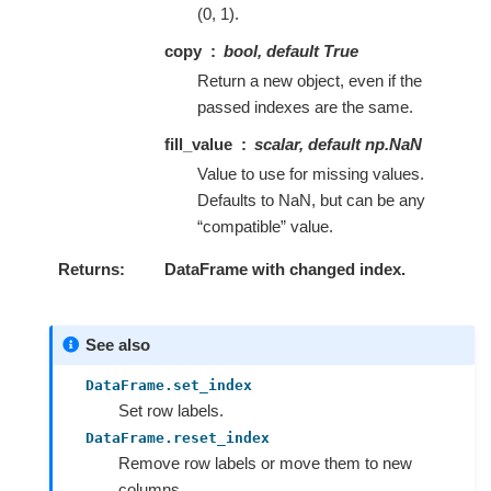
(0, 1).
copy
bool, default True
Return a new object, even if the
passed indexes are the same.
fill_value
scalar, default np.NaN
Value to use for missing values.
Defaults to NaN, but can be any
“compatible” value.
Returns
DataFrame with changed index.
See also
DataFrame.set_index
Set row labels.
DataFrame.reset_index
Remove row labels or move them to new
columns.