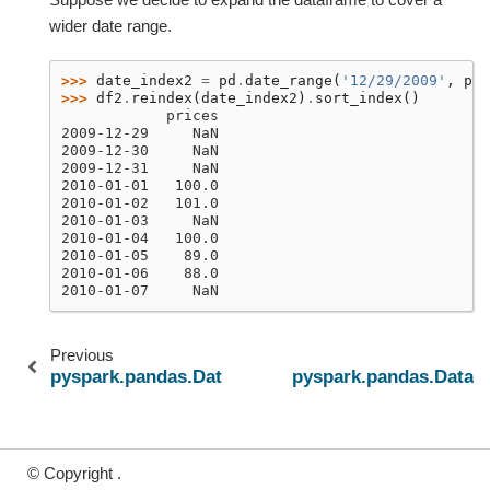
wider date range.
>>> 
date_index2
=
pd
.
date_range
(
'12/29/2009'
,
per
>>> 
df2
.
reindex
(
date_index2
)
.
sort_index
()
            prices
2009-12-29     NaN
2009-12-30     NaN
2009-12-31     NaN
2010-01-01   100.0
2010-01-02   101.0
2010-01-03     NaN
2010-01-04   100.0
2010-01-05    89.0
2010-01-06    88.0
2010-01-07     NaN
Previous
pyspark.pandas.DataFrame.last
pyspark.pandas.DataFr
© Copyright .