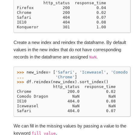
           http_status  response_time
Firefox            200           0.04
Chrome             200           0.02
Safari             404           0.07
IE10               404           0.08
Konqueror          301           1.00
Create a new index and reindex the dataframe. By default
values in the new index that do not have corresponding
records in the dataframe are assigned
.
NaN
>>> 
new_index
=
[
'Safari'
,
'Iceweasel'
,
'Comodo Dr
... 
'Chrome'
]
>>> 
df
.
reindex
(
new_index
)
.
sort_index
()
               http_status  response_time
Chrome               200.0           0.02
Comodo Dragon          NaN            NaN
IE10                 404.0           0.08
Iceweasel              NaN            NaN
Safari               404.0           0.07
We can fill in the missing values by passing a value to the
keyword
.
fill_value