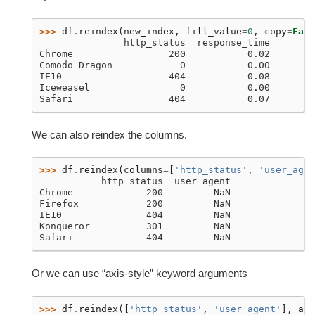
>>> 
df
.
reindex
(
new_index
,
fill_value
=
0
,
copy
=
Fals
               http_status  response_time
Chrome                 200           0.02
Comodo Dragon            0           0.00
IE10                   404           0.08
Iceweasel                0           0.00
Safari                 404           0.07
We can also reindex the columns.
>>> 
df
.
reindex
(
columns
=
[
'http_status'
,
'user_agen
           http_status  user_agent
Chrome             200         NaN
Firefox            200         NaN
IE10               404         NaN
Konqueror          301         NaN
Safari             404         NaN
Or we can use “axis-style” keyword arguments
>>> 
df
.
reindex
([
'http_status'
,
'user_agent'
],
axi