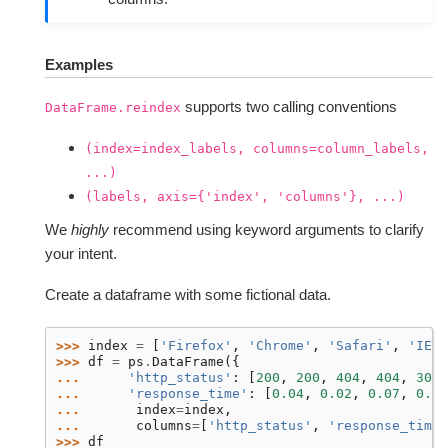
Examples
supports two calling conventions
DataFrame.reindex
(index=index_labels,
columns=column_labels,
...)
(labels,
axis={'index',
'columns'},
...)
We
highly
recommend using keyword arguments to clarify
your intent.
Create a dataframe with some fictional data.
>>> 
index
=
[
'Firefox'
,
'Chrome'
,
'Safari'
,
'IE10
>>> 
df
=
ps
.
DataFrame
({
... 
'http_status'
:
[
200
,
200
,
404
,
404
,
301
]
... 
'response_time'
:
[
0.04
,
0.02
,
0.07
,
0.08
... 
index
=
index
,
... 
columns
=
[
'http_status'
,
'response_time'
>>> 
df