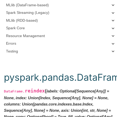
MLlib (DataFrame-based)
Spark Streaming (Legacy)
MLlib (RDD-based)
Spark Core
Resource Management
Errors
Testing
pyspark.pandas.DataFram
reindex
(
labels
:
Optional
[
Sequence
[
Any
]
]
=
DataFrame.
None
,
index
:
Union[Index, Sequence[Any], None]
=
None
,
columns
:
Union[pandas.core.indexes.base.Index,
Sequence[Any], None]
=
None
,
axis
:
Union[int, str, None]
=
None
,
copy
:
Optional
[
bool
]
=
True
,
fill_value
:
Optional
[
Any
]