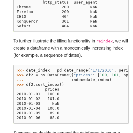
           http_status  user_agent
Chrome             200         NaN
Firefox            200         NaN
IE10               404         NaN
Konqueror          301         NaN
Safari             404         NaN
To further illustrate the filling functionality in
, we will
reindex
create a dataframe with a monotonically increasing index
(for example, a sequence of dates).
>>> 
date_index
=
pd
.
date_range
(
'1/1/2010'
,
period
>>> 
df2
=
ps
.
DataFrame
({
"prices"
:
[
100
,
101
,
np
.
n
... 
index
=
date_index
)
>>> 
df2
.
sort_index
()
            prices
2010-01-01   100.0
2010-01-02   101.0
2010-01-03     NaN
2010-01-04   100.0
2010-01-05    89.0
2010-01-06    88.0
Suppose we decide to expand the dataframe to cover a