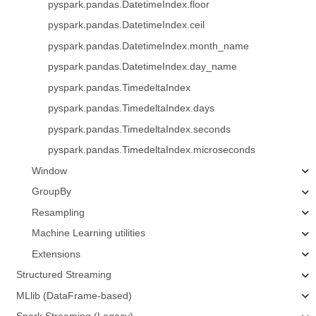
pyspark.pandas.DatetimeIndex.floor
pyspark.pandas.DatetimeIndex.ceil
pyspark.pandas.DatetimeIndex.month_name
pyspark.pandas.DatetimeIndex.day_name
pyspark.pandas.TimedeltaIndex
pyspark.pandas.TimedeltaIndex.days
pyspark.pandas.TimedeltaIndex.seconds
pyspark.pandas.TimedeltaIndex.microseconds
Window
GroupBy
Resampling
Machine Learning utilities
Extensions
Structured Streaming
MLlib (DataFrame-based)