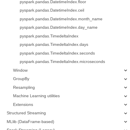
pyspark.pandas.DatetimeIndex.floor
pyspark.pandas.DatetimeIndex.ceil
pyspark.pandas.DatetimeIndex.month_name
pyspark.pandas.DatetimeIndex.day_name
pyspark.pandas.TimedeltaIndex
pyspark.pandas.TimedeltaIndex.days
pyspark.pandas.TimedeltaIndex.seconds
pyspark.pandas.TimedeltaIndex.microseconds
Window
GroupBy
Resampling
Machine Learning utilities
Extensions
Structured Streaming
MLlib (DataFrame-based)