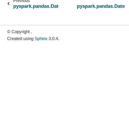
Previous
pyspark.pandas.DatetimeIndex.microsecond
pyspark.pandas.Datet
© Copyright .
Created using
Sphinx
3.0.4.