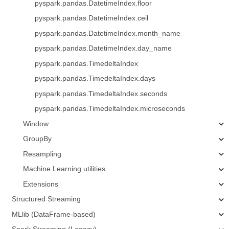
pyspark.pandas.DatetimeIndex.floor
pyspark.pandas.DatetimeIndex.ceil
pyspark.pandas.DatetimeIndex.month_name
pyspark.pandas.DatetimeIndex.day_name
pyspark.pandas.TimedeltaIndex
pyspark.pandas.TimedeltaIndex.days
pyspark.pandas.TimedeltaIndex.seconds
pyspark.pandas.TimedeltaIndex.microseconds
Window
GroupBy
Resampling
Machine Learning utilities
Extensions
Structured Streaming
MLlib (DataFrame-based)