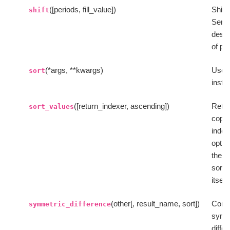
([periods, fill_value])
Shift
shift
Serie
desi
of pe
(*args, **kwargs)
Use s
sort
inste
([return_indexer, ascending])
Retur
sort_values
copy 
index
optio
the i
sorte
itself.
(other[, result_name, sort])
Comp
symmetric_difference
symm
diffe