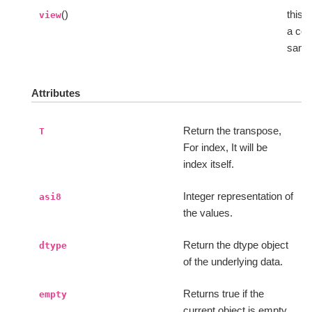
()
this 
view
a cop
same 
Attributes
Return the transpose,
T
For index, It will be
index itself.
Integer representation of
asi8
the values.
Return the dtype object
dtype
of the underlying data.
Returns true if the
empty
current object is empty.