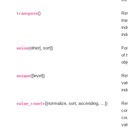
()
Retur
transpose
trans
index,
index 
(other[, sort])
Form 
union
of tw
objec
([level])
Retur
unique
value
index
([normalize, sort, ascending, …])
Retur
value_counts
conta
count
value