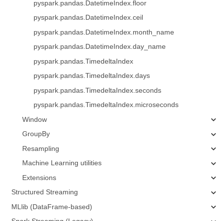
pyspark.pandas.DatetimeIndex.floor
pyspark.pandas.DatetimeIndex.ceil
pyspark.pandas.DatetimeIndex.month_name
pyspark.pandas.DatetimeIndex.day_name
pyspark.pandas.TimedeltaIndex
pyspark.pandas.TimedeltaIndex.days
pyspark.pandas.TimedeltaIndex.seconds
pyspark.pandas.TimedeltaIndex.microseconds
Window
GroupBy
Resampling
Machine Learning utilities
Extensions
Structured Streaming
MLlib (DataFrame-based)