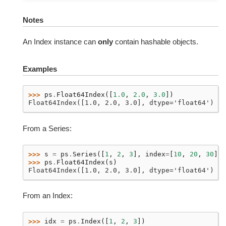
Notes
An Index instance can
only
contain hashable objects.
Examples
>>> 
ps
.
Float64Index
([
1.0
,
2.0
,
3.0
])
Float64Index([1.0, 2.0, 3.0], dtype='float64')
From a Series:
>>> 
s
=
ps
.
Series
([
1
,
2
,
3
],
index
=
[
10
,
20
,
30
])
>>> 
ps
.
Float64Index
(
s
)
Float64Index([1.0, 2.0, 3.0], dtype='float64')
From an Index:
>>> 
idx
=
ps
.
Index
([
1
,
2
,
3
])