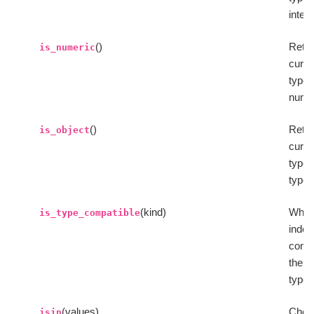
interv
()
Retur
is_numeric
curre
type 
numer
()
Retur
is_object
curre
type 
type.
(kind)
Whet
is_type_compatible
index
compa
the p
type.
(values)
Chec
isin