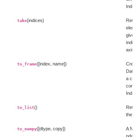
Index
(indices)
Retur
take
eleme
give
indic
axis.
([index, name])
Creat
to_frame
Data
a co
conta
Index
()
Return
to_list
the v
([dtype, copy])
A N
to_numpy
ndarr