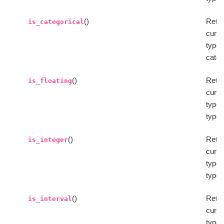
()
Retur
is_categorical
curre
type 
categ
()
Retur
is_floating
curre
type i
type.
()
Retur
is_integer
curre
type 
type.
()
Retur
is_interval
curre
type 