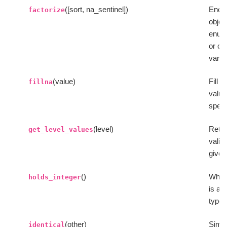
([sort, na_sentinel])
Enco
factorize
objec
enum
or ca
varia
(value)
Fill 
fillna
value
speci
(level)
Retur
get_level_values
valid 
given
()
Wheth
holds_integer
is an
type.
(other)
Simil
identical