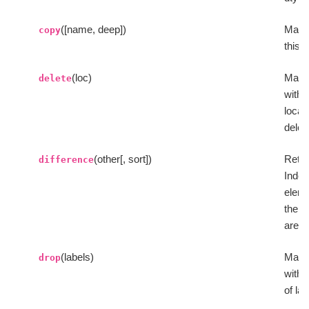
([name, deep])
Make
copy
this o
(loc)
Make
delete
with 
locat
delet
(other[, sort])
Retu
difference
Index
elem
the i
are n
(labels)
Make
drop
with 
of la