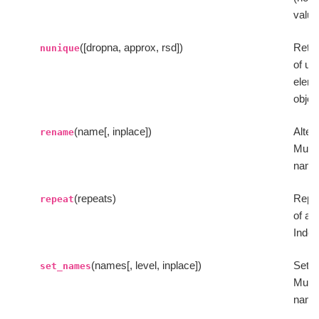
value
([dropna, approx, rsd])
Retu
nunique
of un
eleme
objec
(name[, inplace])
Alter
rename
Multi
name
(repeats)
Repe
repeat
of a
Index
(names[, level, inplace])
Set I
set_names
Multi
name