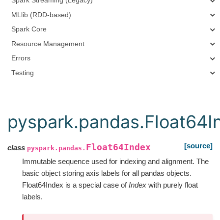
Spark Streaming (Legacy)
MLlib (RDD-based)
Spark Core
Resource Management
Errors
Testing
pyspark.pandas.Float64I
[source]
Float64Index
class
pyspark.pandas.
Immutable sequence used for indexing and alignment. The
basic object storing axis labels for all pandas objects.
Float64Index is a special case of
Index
with purely float
labels.