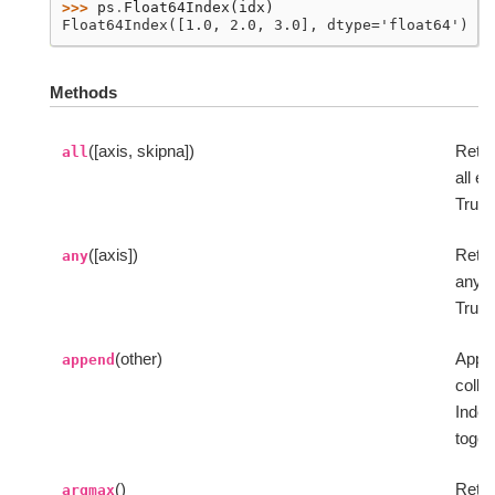
>>> 
ps
.
Float64Index
(
idx
)
Float64Index([1.0, 2.0, 3.0], dtype='float64')
Methods
([axis, skipna])
Retur
all
all e
True.
([axis])
Retur
any
any e
True.
(other)
Appe
append
collec
Index
toget
()
Retur
argmax