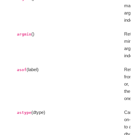
max
argu
index
()
Retur
argmin
mini
argu
index
(label)
Retur
asof
from 
or, if
the p
one.
(dtype)
Cast 
astype
on-Sp
to a 
dtyp