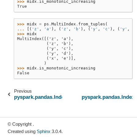
>>> 
midx
.
is_monotonic_increasing
True
>>> 
midx
=
ps
.
MultiIndex
.
from_tuples
(
... 
[(
'z'
,
'a'
),
(
'z'
,
'b'
),
(
'y'
,
'c'
),
(
'y'
,
'd
>>> 
midx
MultiIndex([('z', 'a'),
            ('z', 'b'),
            ('y', 'c'),
            ('y', 'd'),
            ('x', 'e')],
           )
>>> 
midx
.
is_monotonic_increasing
False
Previous
pyspark.pandas.Index.is_monotonic
pyspark.pandas.Index
© Copyright .
Created using
Sphinx
3.0.4.