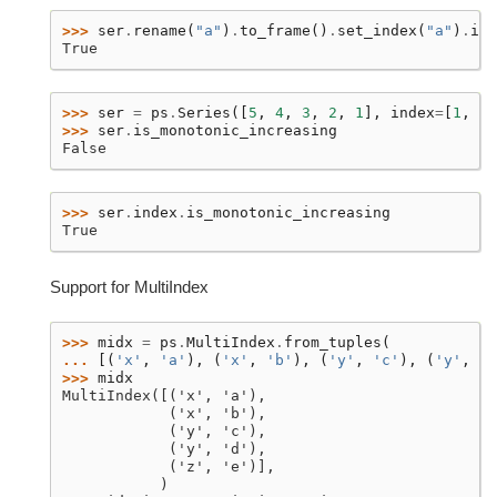
>>> 
ser
.
rename
(
"a"
)
.
to_frame
()
.
set_index
(
"a"
)
.
ind
True
>>> 
ser
=
ps
.
Series
([
5
,
4
,
3
,
2
,
1
],
index
=
[
1
,
2
,
>>> 
ser
.
is_monotonic_increasing
False
>>> 
ser
.
index
.
is_monotonic_increasing
True
Support for MultiIndex
>>> 
midx
=
ps
.
MultiIndex
.
from_tuples
(
... 
[(
'x'
,
'a'
),
(
'x'
,
'b'
),
(
'y'
,
'c'
),
(
'y'
,
'd
>>> 
midx
MultiIndex([('x', 'a'),
            ('x', 'b'),
            ('y', 'c'),
            ('y', 'd'),
            ('z', 'e')],
           )