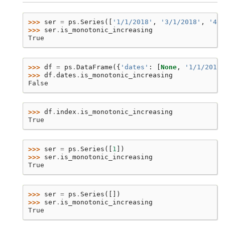
>>> 
ser
=
ps
.
Series
([
'1/1/2018'
,
'3/1/2018'
,
'4/1
>>> 
ser
.
is_monotonic_increasing
True
>>> 
df
=
ps
.
DataFrame
({
'dates'
:
[
None
,
'1/1/2018'
>>> 
df
.
dates
.
is_monotonic_increasing
False
>>> 
df
.
index
.
is_monotonic_increasing
True
>>> 
ser
=
ps
.
Series
([
1
])
>>> 
ser
.
is_monotonic_increasing
True
>>> 
ser
=
ps
.
Series
([])
>>> 
ser
.
is_monotonic_increasing
True