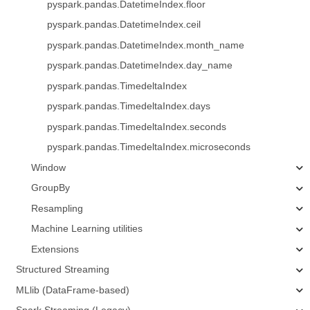
pyspark.pandas.DatetimeIndex.floor
pyspark.pandas.DatetimeIndex.ceil
pyspark.pandas.DatetimeIndex.month_name
pyspark.pandas.DatetimeIndex.day_name
pyspark.pandas.TimedeltaIndex
pyspark.pandas.TimedeltaIndex.days
pyspark.pandas.TimedeltaIndex.seconds
pyspark.pandas.TimedeltaIndex.microseconds
Window
GroupBy
Resampling
Machine Learning utilities
Extensions
Structured Streaming
MLlib (DataFrame-based)