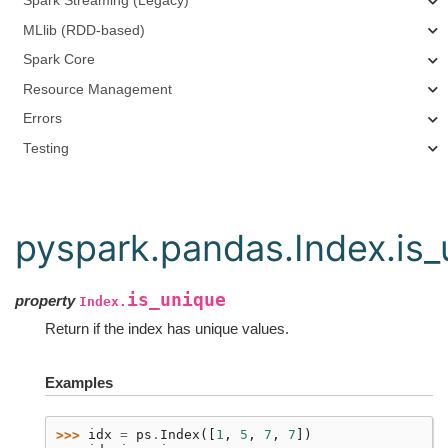
Spark Streaming (Legacy)
MLlib (RDD-based)
Spark Core
Resource Management
Errors
Testing
pyspark.pandas.Index.is_
is_unique
property
Index.
Return if the index has unique values.
Examples
>>> 
idx
=
ps
.
Index
([
1
,
5
,
7
,
7
])