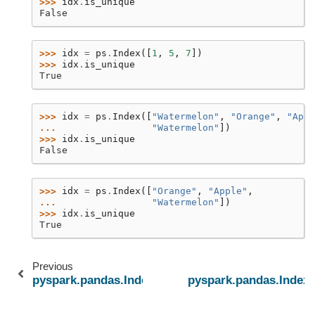
>>> 
idx
.
is_unique
False
>>> 
idx
=
ps
.
Index
([
1
,
5
,
7
])
>>> 
idx
.
is_unique
True
>>> 
idx
=
ps
.
Index
([
"Watermelon"
,
"Orange"
,
"Appl
... 
"Watermelon"
])
>>> 
idx
.
is_unique
False
>>> 
idx
=
ps
.
Index
([
"Orange"
,
"Apple"
,
... 
"Watermelon"
])
>>> 
idx
.
is_unique
True
Previous
pyspark.pandas.Index.is_monotonic_decreasing
pyspark.pandas.Index.