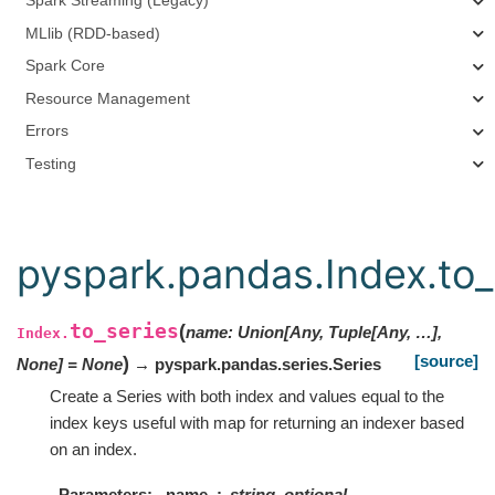
Spark Streaming (Legacy)
MLlib (RDD-based)
Spark Core
Resource Management
Errors
Testing
pyspark.pandas.Index.to_
to_series
(
name
:
Union[Any, Tuple[Any, …],
Index.
[source]
)
None]
=
None
→ pyspark.pandas.series.Series
Create a Series with both index and values equal to the
index keys useful with map for returning an indexer based
on an index.
Parameters
name
string, optional