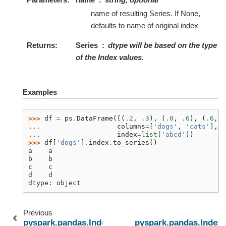
name of resulting Series. If None,
defaults to name of original index
Returns
Series
dtype will be based on the type
of the Index values.
Examples
>>> 
df
=
ps
.
DataFrame
([(
.2
,
.3
),
(
.0
,
.6
),
(
.6
,
.
... 
columns
=
[
'dogs'
,
'cats'
],
... 
index
=
list
(
'abcd'
))
>>> 
df
[
'dogs'
]
.
index
.
to_series
()
a    a
b    b
c    c
d    d
dtype: object
Previous
pyspark.pandas.Index.to_list
pyspark.pandas.Index.