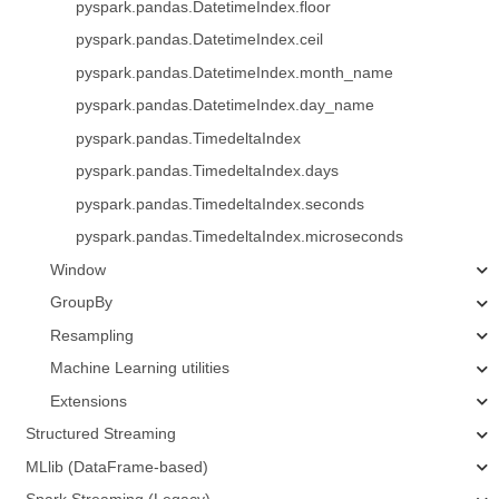
pyspark.pandas.DatetimeIndex.floor
pyspark.pandas.DatetimeIndex.ceil
pyspark.pandas.DatetimeIndex.month_name
pyspark.pandas.DatetimeIndex.day_name
pyspark.pandas.TimedeltaIndex
pyspark.pandas.TimedeltaIndex.days
pyspark.pandas.TimedeltaIndex.seconds
pyspark.pandas.TimedeltaIndex.microseconds
Window
GroupBy
Resampling
Machine Learning utilities
Extensions
Structured Streaming
MLlib (DataFrame-based)