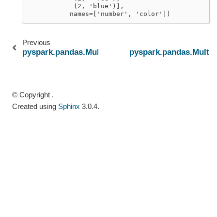
            (2, 'blue')],
           names=['number', 'color'])
Previous
pyspark.pandas.MultiIndex
pyspark.pandas.MultiI
© Copyright .
Created using
Sphinx
3.0.4.