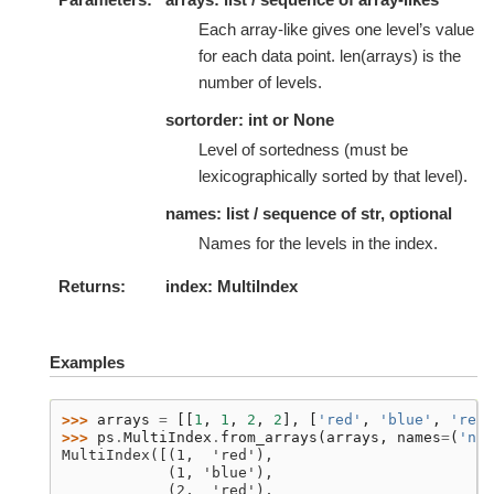
Each array-like gives one level’s value
for each data point. len(arrays) is the
number of levels.
sortorder: int or None
Level of sortedness (must be
lexicographically sorted by that level).
names: list / sequence of str, optional
Names for the levels in the index.
Returns
index: MultiIndex
Examples
>>> 
arrays
=
[[
1
,
1
,
2
,
2
],
[
'red'
,
'blue'
,
'red'
>>> 
ps
.
MultiIndex
.
from_arrays
(
arrays
,
names
=
(
'num
MultiIndex([(1,  'red'),
            (1, 'blue'),
            (2,  'red'),