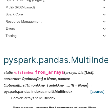
Spark Streaming (Legacy)
MLlib (RDD-based)
Spark Core
Resource Management
Errors
Testing
pyspark.pandas.MultiInde
from_arrays
(
static
arrays
:
List
[
List
]
,
MultiIndex.
sortorder
:
Optional
[
int
]
=
None
,
names
:
)
Optional[List[Union[Any, Tuple[Any, …]]]]
=
None
→
pyspark.pandas.indexes.multi.MultiIndex
[source]
Convert arrays to MultiIndex.
Parameters
arrays: list / sequence of array-likes