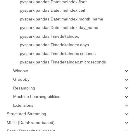
pyspark.pandas.DatetimeIndex.floor
pyspark.pandas.DatetimeIndex.ceil
pyspark.pandas.DatetimeIndex.month_name
pyspark.pandas.DatetimeIndex.day_name
pyspark.pandas.TimedeltaIndex
pyspark.pandas.TimedeltaIndex.days
pyspark.pandas.TimedeltaIndex.seconds
pyspark.pandas.TimedeltaIndex.microseconds
Window
GroupBy
Resampling
Machine Learning utilities
Extensions
Structured Streaming
MLlib (DataFrame-based)