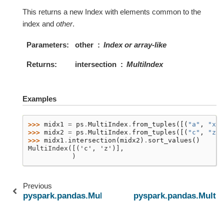
This returns a new Index with elements common to the
index and
other
.
Parameters
other
Index or array-like
Returns
intersection
MultiIndex
Examples
>>> 
midx1
=
ps
.
MultiIndex
.
from_tuples
([(
"a"
,
"x"
)
>>> 
midx2
=
ps
.
MultiIndex
.
from_tuples
([(
"c"
,
"z"
)
>>> 
midx1
.
intersection
(
midx2
)
.
sort_values
()
MultiIndex([('c', 'z')],
           )
Previous
pyspark.pandas.MultiIndex.append
pyspark.pandas.MultiI