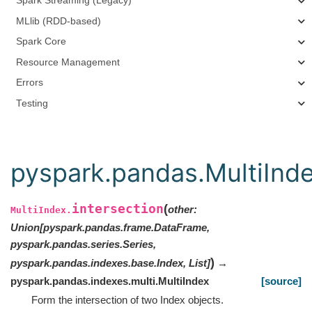
Spark Streaming (Legacy)
MLlib (RDD-based)
Spark Core
Resource Management
Errors
Testing
pyspark.pandas.MultiInde
intersection
(
other
:
MultiIndex.
Union
[
pyspark.pandas.frame.DataFrame
,
pyspark.pandas.series.Series
,
)
pyspark.pandas.indexes.base.Index
,
List
]
→
pyspark.pandas.indexes.multi.MultiIndex
[source]
Form the intersection of two Index objects.