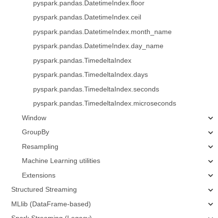
pyspark.pandas.DatetimeIndex.floor
pyspark.pandas.DatetimeIndex.ceil
pyspark.pandas.DatetimeIndex.month_name
pyspark.pandas.DatetimeIndex.day_name
pyspark.pandas.TimedeltaIndex
pyspark.pandas.TimedeltaIndex.days
pyspark.pandas.TimedeltaIndex.seconds
pyspark.pandas.TimedeltaIndex.microseconds
Window
GroupBy
Resampling
Machine Learning utilities
Extensions
Structured Streaming
MLlib (DataFrame-based)