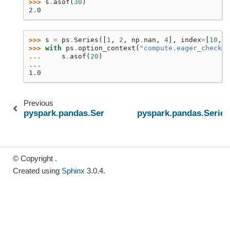
>>> 
s
.
asof
(
30
)
2.0
>>> 
s
=
ps
.
Series
([
1
,
2
,
np
.
nan
,
4
],
index
=
[
10
,
3
>>> 
with
ps
.
option_context
(
"compute.eager_check"
,
... 
s
.
asof
(
20
)
...
1.0
Previous
pyspark.pandas.Series.update
pyspark.pandas.Series
© Copyright .
Created using
Sphinx
3.0.4.