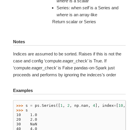
where
is a scalar
Series: when
self
is a Series and
where
is an array-like
Return scalar or Series
Notes
Indices are assumed to be sorted. Raises if this is not the
case and config ‘compute.eager_check’ is True. If
‘compute.eager_check’ is False pandas-on-Spark just
proceeds and performs by ignoring the indeces’s order
Examples
>>> 
s
=
ps
.
Series
([
1
,
2
,
np
.
nan
,
4
],
index
=
[
10
,
2
>>> 
s
10    1.0
20    2.0
30    NaN
40    4.0