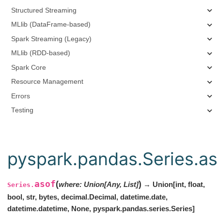
Structured Streaming
MLlib (DataFrame-based)
Spark Streaming (Legacy)
MLlib (RDD-based)
Spark Core
Resource Management
Errors
Testing
pyspark.pandas.Series.as
asof
(
)
where
:
Union
[
Any
,
List
]
→ Union[int, float,
Series.
bool, str, bytes, decimal.Decimal, datetime.date,
datetime.datetime, None, pyspark.pandas.series.Series]