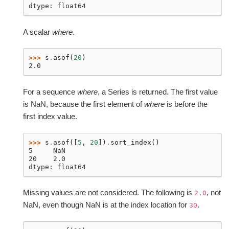
dtype: float64
A scalar
where
.
>>> 
s
.
asof
(
20
)
2.0
For a sequence
where
, a Series is returned. The first value
is NaN, because the first element of
where
is before the
first index value.
>>> 
s
.
asof
([
5
,
20
])
.
sort_index
()
5     NaN
20    2.0
dtype: float64
Missing values are not considered. The following is
, not
2.0
NaN, even though NaN is at the index location for
.
30