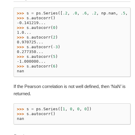
>>> 
s
=
ps
.
Series
([
.2
,
.0
,
.6
,
.2
,
np
.
nan
,
.5
,
.6
>>> 
s
.
autocorr
()
-0.141219...
>>> 
s
.
autocorr
(
0
)
1.0...
>>> 
s
.
autocorr
(
2
)
0.970725...
>>> 
s
.
autocorr
(
-
3
)
0.277350...
>>> 
s
.
autocorr
(
5
)
-1.000000...
>>> 
s
.
autocorr
(
6
)
nan
If the Pearson correlation is not well defined, then ‘NaN’ is
returned.
>>> 
s
=
ps
.
Series
([
1
,
0
,
0
,
0
])
>>> 
s
.
autocorr
()
nan