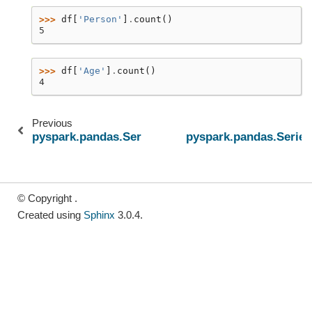
>>> 
df
[
'Person'
]
.
count
()
5
>>> 
df
[
'Age'
]
.
count
()
4
Previous
pyspark.pandas.Series.corr
pyspark.pandas.Series
© Copyright .
Created using
Sphinx
3.0.4.