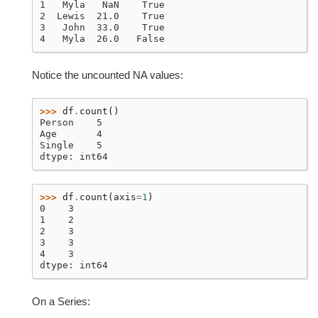
1   Myla   NaN    True
2  Lewis  21.0    True
3   John  33.0    True
4   Myla  26.0   False
Notice the uncounted NA values:
>>> 
df
.
count
()
Person    5
Age       4
Single    5
dtype: int64
>>> 
df
.
count
(
axis
=
1
)
0    3
1    2
2    3
3    3
4    3
dtype: int64
On a Series: