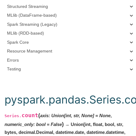
Structured Streaming
MLlib (DataFrame-based)
Spark Streaming (Legacy)
MLlib (RDD-based)
Spark Core
Resource Management
Errors
Testing
pyspark.pandas.Series.c
count
(
axis
:
Union[int, str, None]
=
None
,
Series.
)
numeric_only
:
bool
=
False
→ Union[int, float, bool, str,
bytes, decimal.Decimal, datetime.date, datetime.datetime,