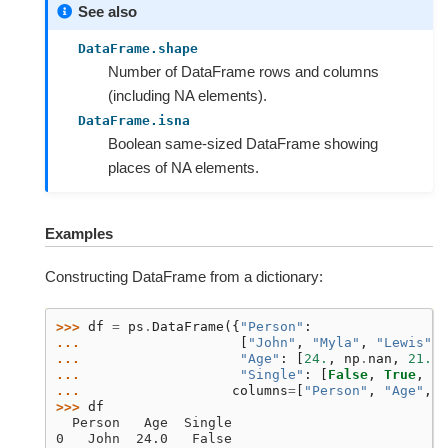
See also
DataFrame.shape
Number of DataFrame rows and columns
(including NA elements).
DataFrame.isna
Boolean same-sized DataFrame showing
places of NA elements.
Examples
Constructing DataFrame from a dictionary:
>>> 
df
=
ps
.
DataFrame
({
"Person"
:
... 
[
"John"
,
"Myla"
,
"Lewis"
,
... 
"Age"
:
[
24.
,
np
.
nan
,
21.
,
... 
"Single"
:
[
False
,
True
,
Tr
... 
columns
=
[
"Person"
,
"Age"
,
"
>>> 
df
  Person   Age  Single
0   John  24.0   False