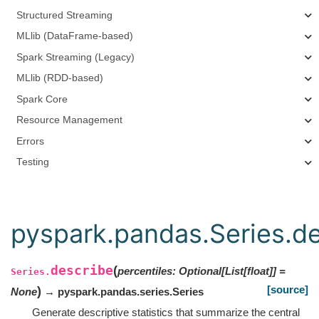
Structured Streaming
MLlib (DataFrame-based)
Spark Streaming (Legacy)
MLlib (RDD-based)
Spark Core
Resource Management
Errors
Testing
pyspark.pandas.Series.d
describe
(
percentiles
:
Optional
[
List
[
float
]
]
=
Series.
[source]
)
None
→ pyspark.pandas.series.Series
Generate descriptive statistics that summarize the central