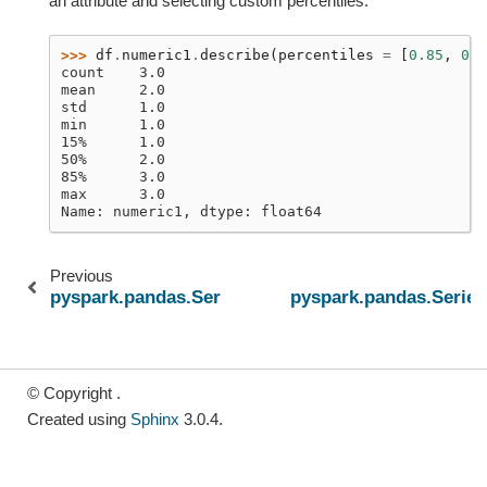
an attribute and selecting custom percentiles.
>>> 
df
.
numeric1
.
describe
(
percentiles
=
[
0.85
,
0.1
count    3.0
mean     2.0
std      1.0
min      1.0
15%      1.0
50%      2.0
85%      3.0
max      3.0
Name: numeric1, dtype: float64
Previous
pyspark.pandas.Series.cumprod
pyspark.pandas.Serie
© Copyright .
Created using
Sphinx
3.0.4.