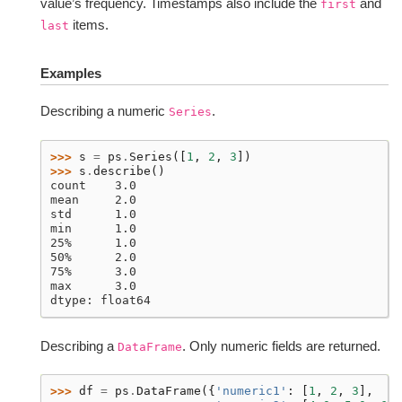
value’s frequency. Timestamps also include the
and
first
items.
last
Examples
Describing a numeric
.
Series
>>> 
s
=
ps
.
Series
([
1
,
2
,
3
])
>>> 
s
.
describe
()
count    3.0
mean     2.0
std      1.0
min      1.0
25%      1.0
50%      2.0
75%      3.0
max      3.0
dtype: float64
Describing a
. Only numeric fields are returned.
DataFrame
>>> 
df
=
ps
.
DataFrame
({
'numeric1'
:
[
1
,
2
,
3
],