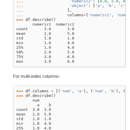
... 
'numeric2'
:
[
4.0
,
5.0
,
6.0
... 
'object'
:
[
'a'
,
'b'
,
'c'
]
... 
},
... 
columns
=
[
'numeric1'
,
'numer
>>> 
df
.
describe
()
       numeric1  numeric2
count       3.0       3.0
mean        2.0       5.0
std         1.0       1.0
min         1.0       4.0
25%         1.0       4.0
50%         2.0       5.0
75%         3.0       6.0
max         3.0       6.0
For multi-index columns:
>>> 
df
.
columns
=
[(
'num'
,
'a'
),
(
'num'
,
'b'
),
(
'o
>>> 
df
.
describe
()
       num
         a    b
count  3.0  3.0
mean   2.0  5.0
std    1.0  1.0
min    1.0  4.0
25%    1.0  4.0