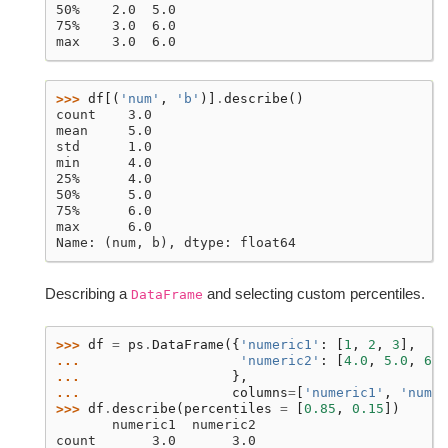
50%    2.0  5.0
75%    3.0  6.0
max    3.0  6.0
>>> 
df
[(
'num'
,
'b'
)]
.
describe
()
count    3.0
mean     5.0
std      1.0
min      4.0
25%      4.0
50%      5.0
75%      6.0
max      6.0
Name: (num, b), dtype: float64
Describing a
and selecting custom percentiles.
DataFrame
>>> 
df
=
ps
.
DataFrame
({
'numeric1'
:
[
1
,
2
,
3
],
... 
'numeric2'
:
[
4.0
,
5.0
,
6.0
... 
},
... 
columns
=
[
'numeric1'
,
'numer
>>> 
df
.
describe
(
percentiles
=
[
0.85
,
0.15
])
       numeric1  numeric2
count       3.0       3.0