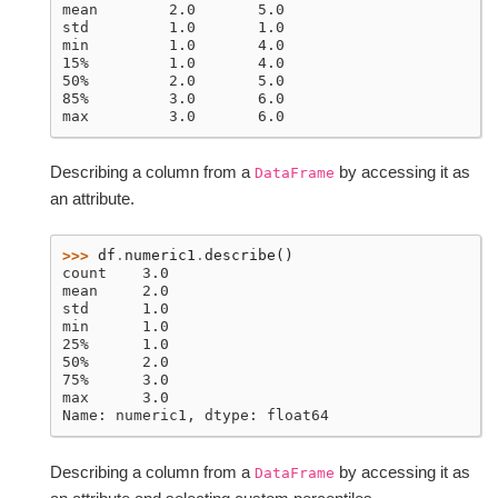
mean        2.0       5.0
std         1.0       1.0
min         1.0       4.0
15%         1.0       4.0
50%         2.0       5.0
85%         3.0       6.0
max         3.0       6.0
Describing a column from a
by accessing it as
DataFrame
an attribute.
>>> 
df
.
numeric1
.
describe
()
count    3.0
mean     2.0
std      1.0
min      1.0
25%      1.0
50%      2.0
75%      3.0
max      3.0
Name: numeric1, dtype: float64
Describing a column from a
by accessing it as
DataFrame