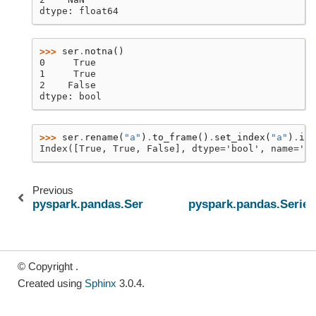
dtype: float64
>>> 
ser
.
notna
()
0     True
1     True
2    False
dtype: bool
>>> 
ser
.
rename
(
"a"
)
.
to_frame
()
.
set_index
(
"a"
)
.
ind
Index([True, True, False], dtype='bool', name='a'
Previous
pyspark.pandas.Series.isnull
pyspark.pandas.Series
© Copyright .
Created using
Sphinx
3.0.4.