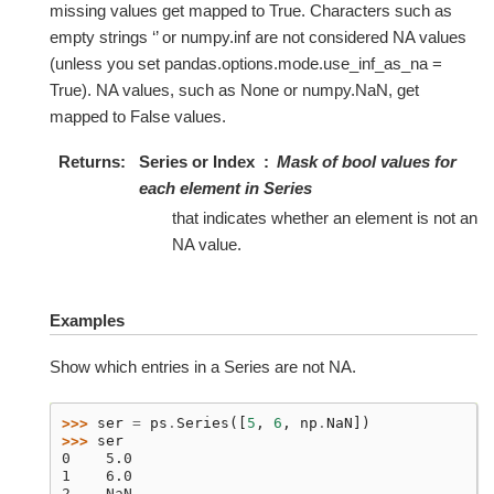
missing values get mapped to True. Characters such as
empty strings ‘’ or numpy.inf are not considered NA values
(unless you set pandas.options.mode.use_inf_as_na =
True). NA values, such as None or numpy.NaN, get
mapped to False values.
Returns
Series or Index
Mask of bool values for
each element in Series
that indicates whether an element is not an
NA value.
Examples
Show which entries in a Series are not NA.
>>> 
ser
=
ps
.
Series
([
5
,
6
,
np
.
NaN
])
>>> 
ser
0    5.0
1    6.0
2    NaN