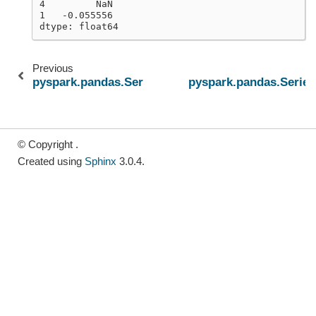
4         NaN
1   -0.055556
dtype: float64
Previous
pyspark.pandas.Series.nsmallest
pyspark.pandas.Series
© Copyright .
Created using
Sphinx
3.0.4.