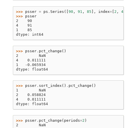
>>> 
psser
=
ps
.
Series
([
90
,
91
,
85
],
index
=
[
2
,
4
,
>>> 
psser
2    90
4    91
1    85
dtype: int64
>>> 
psser
.
pct_change
()
2         NaN
4    0.011111
1   -0.065934
dtype: float64
>>> 
psser
.
sort_index
()
.
pct_change
()
1         NaN
2    0.058824
4    0.011111
dtype: float64
>>> 
psser
.
pct_change
(
periods
=
2
)
2         NaN