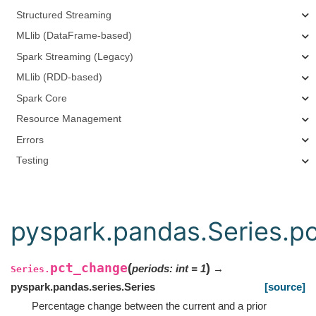
Structured Streaming
MLlib (DataFrame-based)
Spark Streaming (Legacy)
MLlib (RDD-based)
Spark Core
Resource Management
Errors
Testing
pyspark.pandas.Series.p
pct_change
(
)
periods
:
int
=
1
→
Series.
pyspark.pandas.series.Series
[source]
Percentage change between the current and a prior